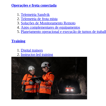
Operações e frota conectada
Telemetria Sandvik
Telemetria de frota mista
Soluções de Monitoramento Remoto
Apps complementares de equipamentos
Planejamento operacional e execução de turnos de trabal
Training
Digital trainers
Instructor-led training