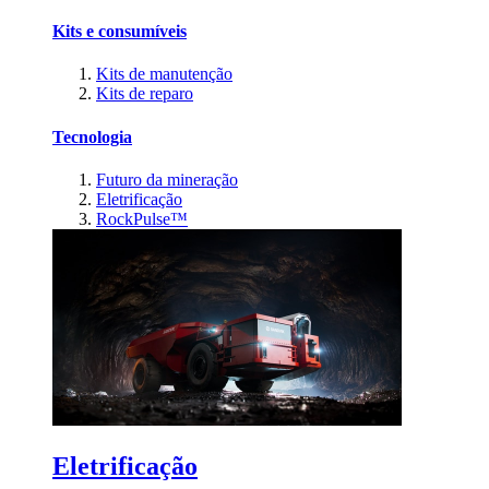
Kits e consumíveis
Kits de manutenção
Kits de reparo
Tecnologia
Futuro da mineração
Eletrificação
RockPulse™
Eletrificação