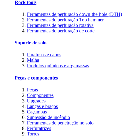
Rock tools
Ferramentas de perfuração down-the-hole (DTH)
Ferramentas de perfuração Top hammer
Ferramentas de perfuração rotativa
Ferramentas de perfuração de corte
Suporte de solo
Parafusos e cabos
Malha
Produtos químicos e argamassas
Peças e componentes
Peças
Componentes
Upgrades
Lanças e braços
Caçambas
Supressão de incêndio
Ferramentas de penetração no solo
Perfuratrizes
Torres