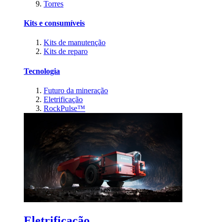
Torres
Kits e consumíveis
Kits de manutenção
Kits de reparo
Tecnologia
Futuro da mineração
Eletrificação
RockPulse™
Eletrificação