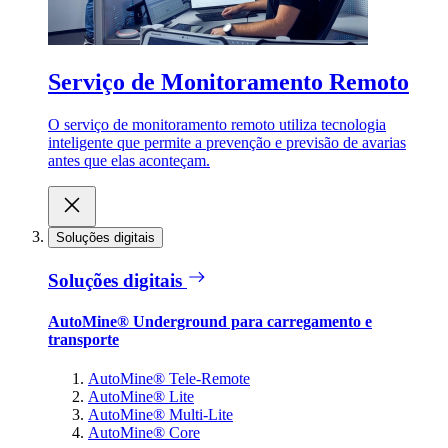
Serviço de Monitoramento Remoto
O serviço de monitoramento remoto utiliza tecnologia
inteligente que permite a prevenção e previsão de avarias
antes que elas aconteçam.
Soluções digitais
Soluções digitais
AutoMine® Underground para carregamento e
transporte
AutoMine® Tele-Remote
AutoMine® Lite
AutoMine® Multi-Lite
AutoMine® Core