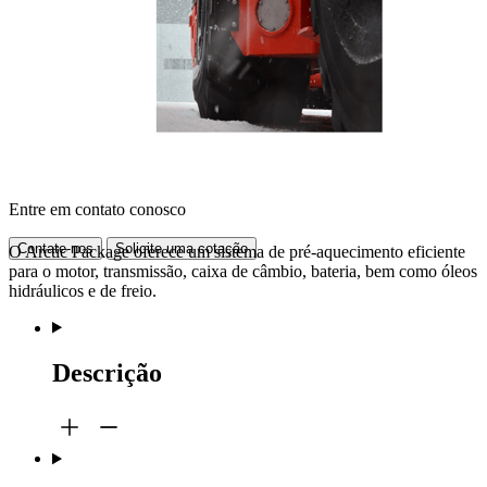
Entre em contato conosco
Contate-nos
Solicite uma cotação
O Arctic Package oferece um sistema de pré-aquecimento eficiente
para o motor, transmissão, caixa de câmbio, bateria, bem como óleos
hidráulicos e de freio.
Descrição