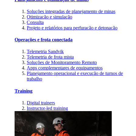
Soluções integradas de planejamento de minas
Otimização e simulação
Consulta
Projeto e relatórios para perfuração e detonação
Operações e frota conectada
Telemetria Sandvik
Telemetria de frota mista
Soluções de Monitoramento Remoto
Apps complementares de equipamentos
Planejamento operacional e execução de turnos de
trabalho
Training
Digital trainers
Instructor-led training