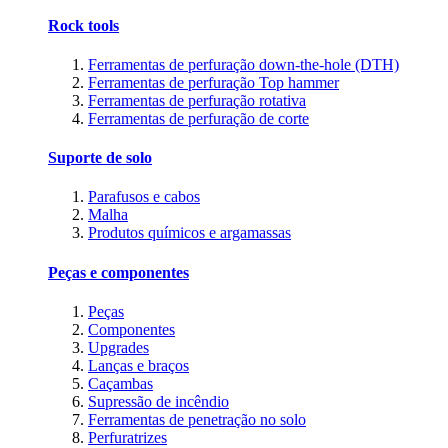
Rock tools
Ferramentas de perfuração down-the-hole (DTH)
Ferramentas de perfuração Top hammer
Ferramentas de perfuração rotativa
Ferramentas de perfuração de corte
Suporte de solo
Parafusos e cabos
Malha
Produtos químicos e argamassas
Peças e componentes
Peças
Componentes
Upgrades
Lanças e braços
Caçambas
Supressão de incêndio
Ferramentas de penetração no solo
Perfuratrizes