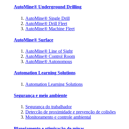
AutoMine® Underground Drilling
AutoMine® Single Drill
AutoMine® Drill Fleet
AutoMine® Machine Fleet
AutoMine® Surface
AutoMine® Line of Sight
AutoMine® Control Room
AutoMine® Autonomous
Automation Learning Solutions
Automation Learning Solutions
Segurança e meio ambiente
Segurança do trabalhador
Detecção de proximidade e prevenção de colisões
Monitoramento e controle ambiental
Planejamento e otimização de minas