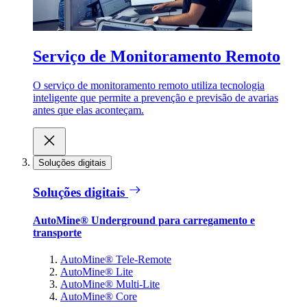
Serviço de Monitoramento Remoto
O serviço de monitoramento remoto utiliza tecnologia
inteligente que permite a prevenção e previsão de avarias
antes que elas aconteçam.
Soluções digitais
Soluções digitais
AutoMine® Underground para carregamento e
transporte
AutoMine® Tele-Remote
AutoMine® Lite
AutoMine® Multi-Lite
AutoMine® Core