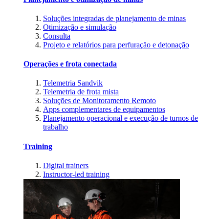
Soluções integradas de planejamento de minas
Otimização e simulação
Consulta
Projeto e relatórios para perfuração e detonação
Operações e frota conectada
Telemetria Sandvik
Telemetria de frota mista
Soluções de Monitoramento Remoto
Apps complementares de equipamentos
Planejamento operacional e execução de turnos de
trabalho
Training
Digital trainers
Instructor-led training