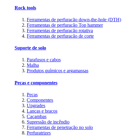
Rock tools
Ferramentas de perfuração down-the-hole (DTH)
Ferramentas de perfuração Top hammer
Ferramentas de perfuração rotativa
Ferramentas de perfuração de corte
Suporte de solo
Parafusos e cabos
Malha
Produtos químicos e argamassas
Peças e componentes
Peças
Componentes
Upgrades
Lanças e braços
Caçambas
Supressão de incêndio
Ferramentas de penetração no solo
Perfuratrizes