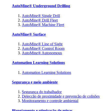
AutoMine® Underground Drilling
AutoMine® Single Drill
AutoMine® Drill Fleet
AutoMine® Machine Fleet
AutoMine® Surface
AutoMine® Line of Sight
AutoMine® Control Room
AutoMine® Autonomous
Automation Learning Solutions
Automation Learning Solutions
Segurança e meio ambiente
Segurança do trabalhador
Detecção de proximidade e prevenção de colisões
Monitoramento e controle ambiental
Planejamento e otimização de minas