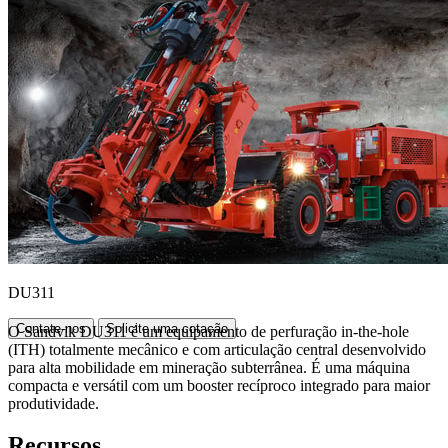
DU311
Contate-nos
Solicite uma cotação
O Sandvik DU311 é um equipamento de perfuração in-the-hole
(ITH) totalmente mecânico e com articulação central desenvolvido
para alta mobilidade em mineração subterrânea. É uma máquina
compacta e versátil com um booster recíproco integrado para maior
produtividade.
Recursos