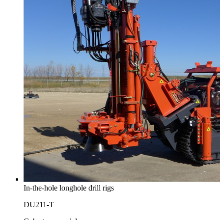
In-the-hole longhole drill rigs
DU211-T