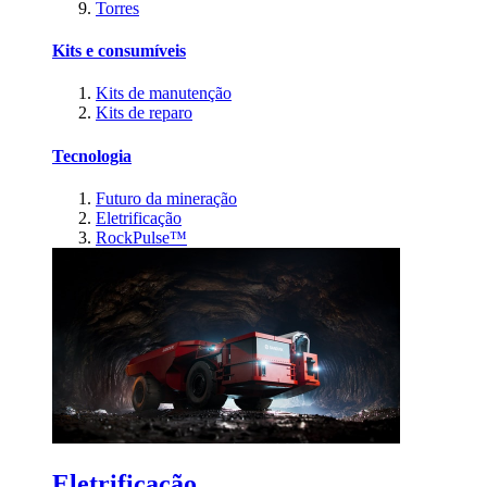
Torres
Kits e consumíveis
Kits de manutenção
Kits de reparo
Tecnologia
Futuro da mineração
Eletrificação
RockPulse™
Eletrificação