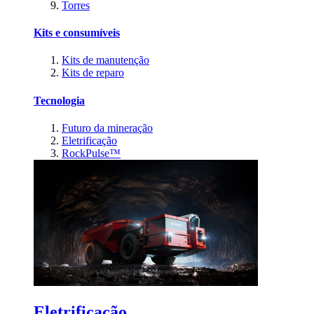
Torres
Kits e consumíveis
Kits de manutenção
Kits de reparo
Tecnologia
Futuro da mineração
Eletrificação
RockPulse™
Eletrificação