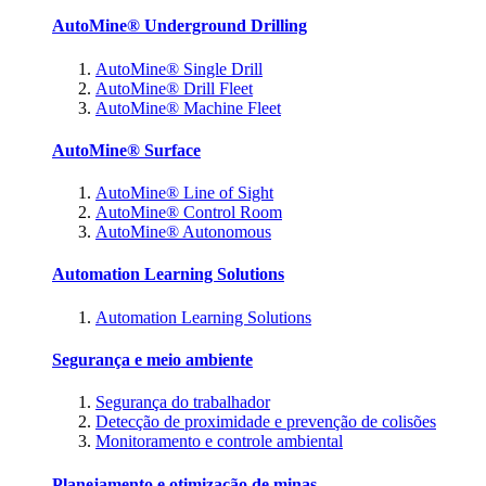
AutoMine® Underground Drilling
AutoMine® Single Drill
AutoMine® Drill Fleet
AutoMine® Machine Fleet
AutoMine® Surface
AutoMine® Line of Sight
AutoMine® Control Room
AutoMine® Autonomous
Automation Learning Solutions
Automation Learning Solutions
Segurança e meio ambiente
Segurança do trabalhador
Detecção de proximidade e prevenção de colisões
Monitoramento e controle ambiental
Planejamento e otimização de minas