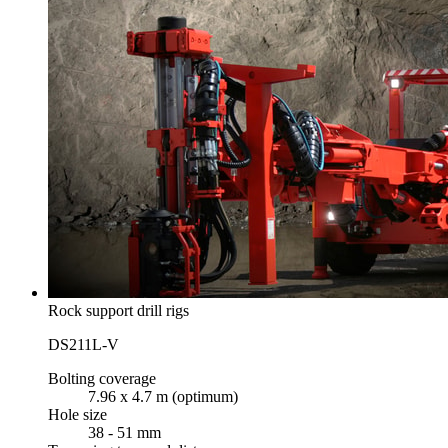
Rock support drill rigs
DS211L-V
Bolting coverage
7.96 x 4.7 m (optimum)
Hole size
38 - 51 mm