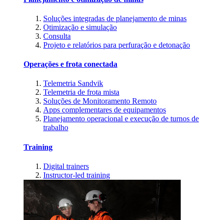
Soluções integradas de planejamento de minas
Otimização e simulação
Consulta
Projeto e relatórios para perfuração e detonação
Operações e frota conectada
Telemetria Sandvik
Telemetria de frota mista
Soluções de Monitoramento Remoto
Apps complementares de equipamentos
Planejamento operacional e execução de turnos de
trabalho
Training
Digital trainers
Instructor-led training