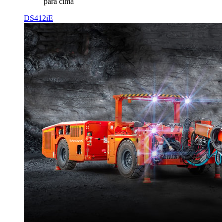
para cima
DS412iE