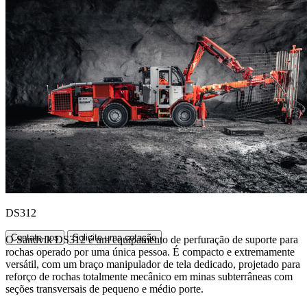
DS312
Contate-nos
Solicite uma cotação
O Sandvik DS312 é um equipamento de perfuração de suporte para
rochas operado por uma única pessoa. É compacto e extremamente
versátil, com um braço manipulador de tela dedicado, projetado para
reforço de rochas totalmente mecânico em minas subterrâneas com
seções transversais de pequeno e médio porte.