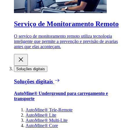
Serviço de Monitoramento Remoto
O serviço de monitoramento remoto utiliza tecnologia
inteligente que permite a prevenção e previsão de avarias
antes que elas aconteçam.
Soluções digitais
Soluções digitais
AutoMine® Underground para carregamento e
transporte
AutoMine® Tele-Remote
AutoMine® Lite
AutoMine® Multi-Lite
AutoMine® Core