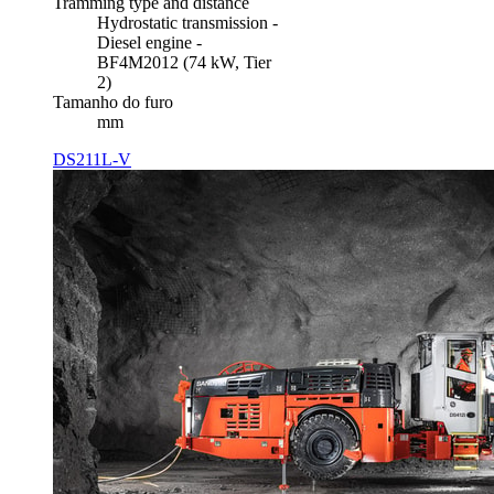
Tramming type and distance
Hydrostatic transmission -
Diesel engine -
BF4M2012 (74 kW, Tier
2)
Tamanho do furo
mm
DS211L-V