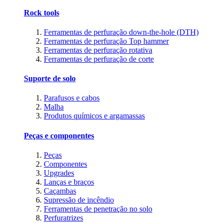
Rock tools
Ferramentas de perfuração down-the-hole (DTH)
Ferramentas de perfuração Top hammer
Ferramentas de perfuração rotativa
Ferramentas de perfuração de corte
Suporte de solo
Parafusos e cabos
Malha
Produtos químicos e argamassas
Peças e componentes
Peças
Componentes
Upgrades
Lanças e braços
Caçambas
Supressão de incêndio
Ferramentas de penetração no solo
Perfuratrizes