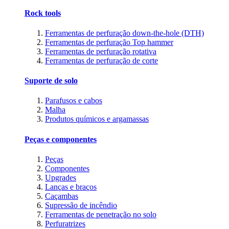
Rock tools
Ferramentas de perfuração down-the-hole (DTH)
Ferramentas de perfuração Top hammer
Ferramentas de perfuração rotativa
Ferramentas de perfuração de corte
Suporte de solo
Parafusos e cabos
Malha
Produtos químicos e argamassas
Peças e componentes
Peças
Componentes
Upgrades
Lanças e braços
Caçambas
Supressão de incêndio
Ferramentas de penetração no solo
Perfuratrizes