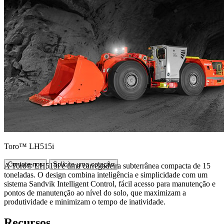
Toro™ LH515i
Contate-nos
Solicite uma cotação
A Toro® LH515i é uma carregadeira subterrânea compacta de 15
toneladas. O design combina inteligência e simplicidade com um
sistema Sandvik Intelligent Control, fácil acesso para manutenção e
pontos de manutenção ao nível do solo, que maximizam a
produtividade e minimizam o tempo de inatividade.
Recursos