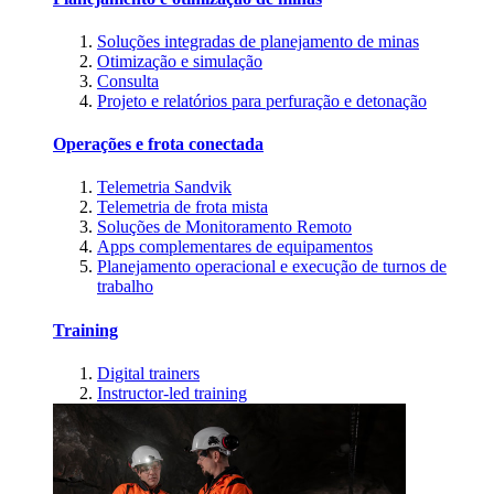
Soluções integradas de planejamento de minas
Otimização e simulação
Consulta
Projeto e relatórios para perfuração e detonação
Operações e frota conectada
Telemetria Sandvik
Telemetria de frota mista
Soluções de Monitoramento Remoto
Apps complementares de equipamentos
Planejamento operacional e execução de turnos de
trabalho
Training
Digital trainers
Instructor-led training