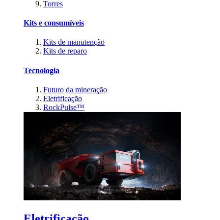
Torres
Kits e consumíveis
Kits de manutenção
Kits de reparo
Tecnologia
Futuro da mineração
Eletrificação
RockPulse™
Eletrificação