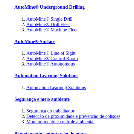
AutoMine® Underground Drilling
AutoMine® Single Drill
AutoMine® Drill Fleet
AutoMine® Machine Fleet
AutoMine® Surface
AutoMine® Line of Sight
AutoMine® Control Room
AutoMine® Autonomous
Automation Learning Solutions
Automation Learning Solutions
Segurança e meio ambiente
Segurança do trabalhador
Detecção de proximidade e prevenção de colisões
Monitoramento e controle ambiental
Planejamento e otimização de minas