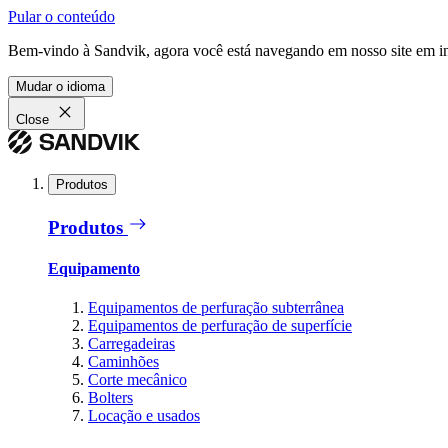
Pular o conteúdo
Bem-vindo à Sandvik, agora você está navegando em nosso site em in
Mudar o idioma
Close
Produtos
Produtos
Equipamento
Equipamentos de perfuração subterrânea
Equipamentos de perfuração de superfície
Carregadeiras
Caminhões
Corte mecânico
Bolters
Locação e usados