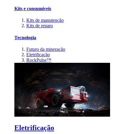
Kits e consumíveis
Kits de manutenção
Kits de reparo
Tecnologia
Futuro da mineração
Eletrificação
RockPulse™
Eletrificação