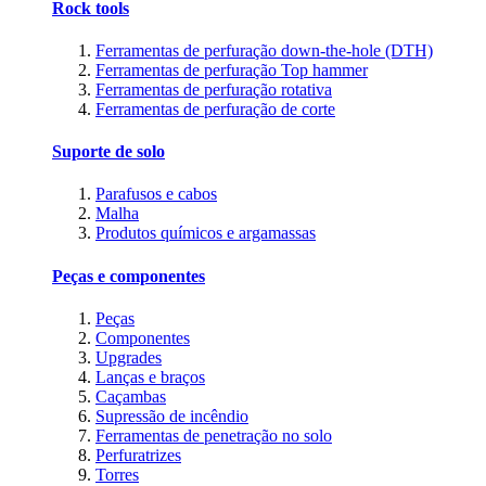
Rock tools
Ferramentas de perfuração down-the-hole (DTH)
Ferramentas de perfuração Top hammer
Ferramentas de perfuração rotativa
Ferramentas de perfuração de corte
Suporte de solo
Parafusos e cabos
Malha
Produtos químicos e argamassas
Peças e componentes
Peças
Componentes
Upgrades
Lanças e braços
Caçambas
Supressão de incêndio
Ferramentas de penetração no solo
Perfuratrizes
Torres