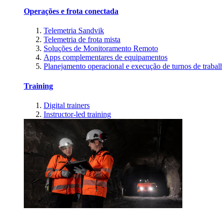
Operações e frota conectada
Telemetria Sandvik
Telemetria de frota mista
Soluções de Monitoramento Remoto
Apps complementares de equipamentos
Planejamento operacional e execução de turnos de trabal
Training
Digital trainers
Instructor-led training