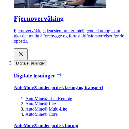
Fjernovervåking
Fjernovervåkingstjenesten bruker intelligent teknologi som
gjør det mulig å forebygge og forutsi driftsforstyrrelser før de
oppstår.
Digitale løsninger
Digitale løsninger
AutoMine® underjordisk lasting og transport
AutoMine® Tele-Remote
AutoMine® Lite
AutoMine® Multi-Lite
AutoMine® Core
AutoMine® underjordisk boring