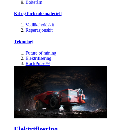
Boltetårn
Kit og forbruksmateriell
Vedlikeholdskit
Reparasjonskit
Teknologi
Future of mining
Elektrifisering
RockPulse™
Elektrifisering