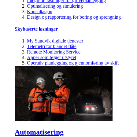
Integrerte løsninger for gruveplanlegging
Optimalisering og simulering
Konsultasjon
Design og rapportering for boring og sprengning
Skybaserte løsninger
My Sandvik digitale tjenester
Telemetri for blandet flåte
Remote Monitoring Service
Apper som følger utstyret
Operativ planlegging og gjennomføring av skift
Automatisering