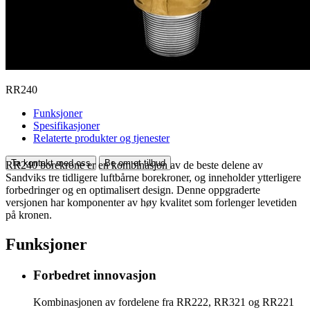
RR240
Funksjoner
Spesifikasjoner
Relaterte produkter og tjenester
Ta kontakt med oss
Be om et tilbud
RR240 borekrone er en kombinasjon av de beste delene av
Sandviks tre tidligere luftbårne borekroner, og inneholder ytterligere
forbedringer og en optimalisert design. Denne oppgraderte
versjonen har komponenter av høy kvalitet som forlenger levetiden
på kronen.
Funksjoner
Forbedret innovasjon
Kombinasjonen av fordelene fra RR222, RR321 og RR221