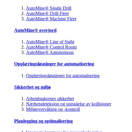
AutoMine® Single Drill
AutoMine® Drill Fleet
AutoMine® Machine Fleet
AutoMine® overjord
AutoMine® Line of Sight
AutoMine® Control Room
AutoMine® Autonomous
Opplæringsløsninger for automatisering
Opplæringsløsninger for automatisering
Sikkerhet og miljø
Arbeidstakernes sikkerhet
Nærhetsdeteksjon og unngåelse av kollisjoner
Miljøovervåking og -kontroll
Planlegging og optimalisering