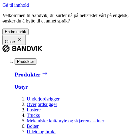
Gå til innhold
Velkommen til Sandvik, du surfer nå på nettstedet vårt på engelsk,
ønsker du å bytte til et annet språk?
Endre språk
Close
Produkter
Produkter
Utstyr
Underjordsrigger
Overjordsrigger
Lastere
Trucks
Mekaniske kutt/bryte og skjæremaskiner
Bolter
Utleie og brukt