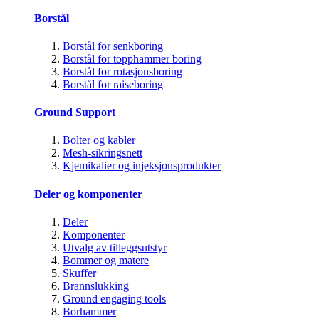
Borstål
Borstål for senkboring
Borstål for topphammer boring
Borstål for rotasjonsboring
Borstål for raiseboring
Ground Support
Bolter og kabler
Mesh-sikringsnett
Kjemikalier og injeksjonsprodukter
Deler og komponenter
Deler
Komponenter
Utvalg av tilleggsutstyr
Bommer og matere
Skuffer
Brannslukking
Ground engaging tools
Borhammer