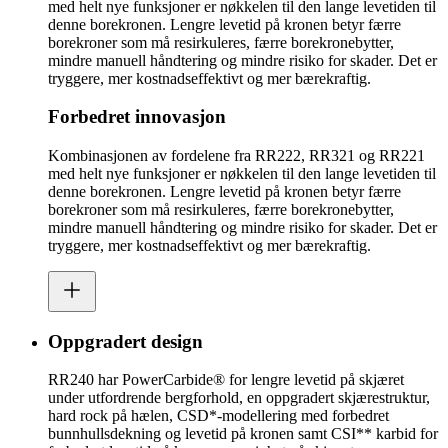
med helt nye funksjoner er nøkkelen til den lange levetiden til
denne borekronen. Lengre levetid på kronen betyr færre
borekroner som må resirkuleres, færre borekronebytter,
mindre manuell håndtering og mindre risiko for skader. Det er
tryggere, mer kostnadseffektivt og mer bærekraftig.
Forbedret innovasjon
Kombinasjonen av fordelene fra RR222, RR321 og RR221
med helt nye funksjoner er nøkkelen til den lange levetiden til
denne borekronen. Lengre levetid på kronen betyr færre
borekroner som må resirkuleres, færre borekronebytter,
mindre manuell håndtering og mindre risiko for skader. Det er
tryggere, mer kostnadseffektivt og mer bærekraftig.
Oppgradert design
RR240 har PowerCarbide® for lengre levetid på skjæret
under utfordrende bergforhold, en oppgradert skjærestruktur,
hard rock på hælen, CSD*-modellering med forbedret
bunnhullsdekning og levetid på kronen samt CSI** karbid for