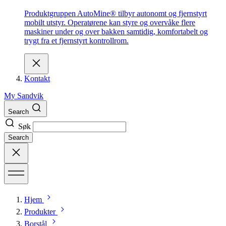
Produktgruppen AutoMine® tilbyr autonomt og fjernstyrt
mobilt utstyr. Operatørene kan styre og overvåke flere
maskiner under og over bakken samtidig, komfortabelt og
trygt fra et fjernstyrt kontrollrom.
Kontakt
My Sandvik
Search
Søk
Search
Hjem
Produkter
Borstål