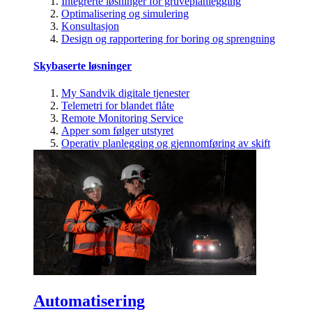
Integrerte løsninger for gruveplanlegging
Optimalisering og simulering
Konsultasjon
Design og rapportering for boring og sprengning
Skybaserte løsninger
My Sandvik digitale tjenester
Telemetri for blandet flåte
Remote Monitoring Service
Apper som følger utstyret
Operativ planlegging og gjennomføring av skift
Automatisering