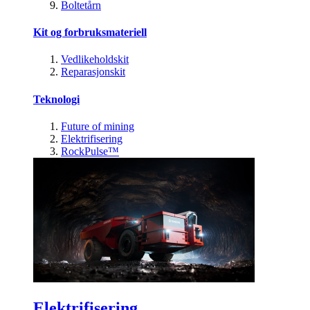
Boltetårn
Kit og forbruksmateriell
Vedlikeholdskit
Reparasjonskit
Teknologi
Future of mining
Elektrifisering
RockPulse™
Elektrifisering