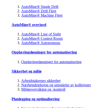
AutoMine® Single Drill
AutoMine® Drill Fleet
AutoMine® Machine Fleet
AutoMine® overjord
AutoMine® Line of Sight
AutoMine® Control Room
AutoMine® Autonomous
Opplæringsløsninger for automatisering
Opplæringsløsninger for automatisering
Sikkerhet og miljø
Arbeidstakernes sikkerhet
Nærhetsdeteksjon og unngåelse av kollisjoner
Miljøovervåking og -kontroll
Planlegging og optimalisering