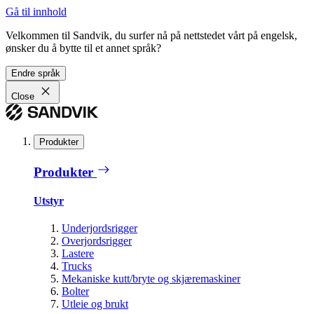
Gå til innhold
Velkommen til Sandvik, du surfer nå på nettstedet vårt på engelsk,
ønsker du å bytte til et annet språk?
Endre språk
Close
Produkter
Produkter
Utstyr
Underjordsrigger
Overjordsrigger
Lastere
Trucks
Mekaniske kutt/bryte og skjæremaskiner
Bolter
Utleie og brukt