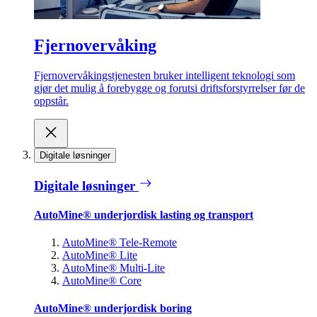
Fjernovervåking
Fjernovervåkingstjenesten bruker intelligent teknologi som
gjør det mulig å forebygge og forutsi driftsforstyrrelser før de
oppstår.
Digitale løsninger
Digitale løsninger
AutoMine® underjordisk lasting og transport
AutoMine® Tele-Remote
AutoMine® Lite
AutoMine® Multi-Lite
AutoMine® Core
AutoMine® underjordisk boring