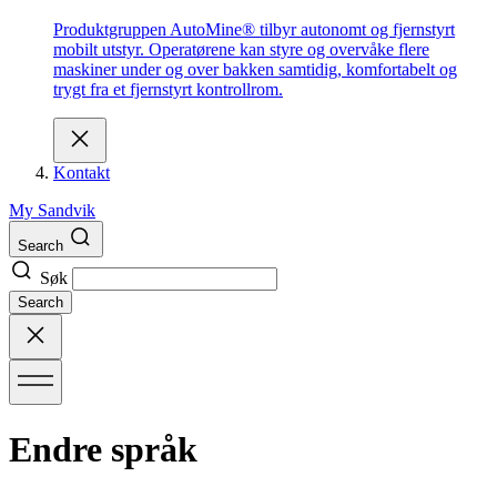
Produktgruppen AutoMine® tilbyr autonomt og fjernstyrt
mobilt utstyr. Operatørene kan styre og overvåke flere
maskiner under og over bakken samtidig, komfortabelt og
trygt fra et fjernstyrt kontrollrom.
Kontakt
My Sandvik
Search
Søk
Search
Endre språk