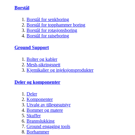
Borstål
Borstål for senkboring
Borstål for topphammer boring
Borstål for rotasjonsboring
Borstål for raiseboring
Ground Support
Bolter og kabler
Mesh-sikringsnett
Kjemikalier og injeksjonsprodukter
Deler og komponenter
Deler
Komponenter
Utvalg av tilleggsutstyr
Bommer og matere
Skuffer
Brannslukking
Ground engaging tools
Borhammer