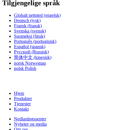
Tilgjengelige språk
Globalt nettsted
(engelsk)
Deutsch
(tysk)
Fransk
(fransk)
Svenska
(svensk)
Suomeksi
(finsk)
Português
(portugisisk)
Español
(spansk)
Русский
(Russisk)
简体中文
(kinesisk)
norsk
Norwegian
polsk
Polish
Hjem
Produkter
Tjenester
Kontakt
Nedlastingssenter
Nyheter og media
Om oss