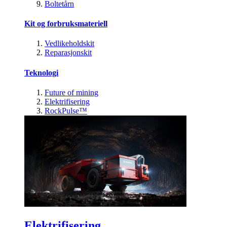
Boltetårn
Kit og forbruksmateriell
Vedlikeholdskit
Reparasjonskit
Teknologi
Future of mining
Elektrifisering
RockPulse™
Elektrifisering