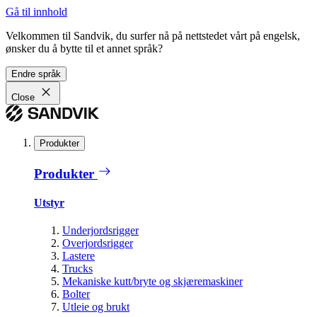
Gå til innhold
Velkommen til Sandvik, du surfer nå på nettstedet vårt på engelsk,
ønsker du å bytte til et annet språk?
Endre språk
Close
Produkter
Produkter
Utstyr
Underjordsrigger
Overjordsrigger
Lastere
Trucks
Mekaniske kutt/bryte og skjæremaskiner
Bolter
Utleie og brukt