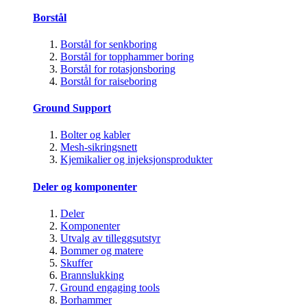
Borstål
Borstål for senkboring
Borstål for topphammer boring
Borstål for rotasjonsboring
Borstål for raiseboring
Ground Support
Bolter og kabler
Mesh-sikringsnett
Kjemikalier og injeksjonsprodukter
Deler og komponenter
Deler
Komponenter
Utvalg av tilleggsutstyr
Bommer og matere
Skuffer
Brannslukking
Ground engaging tools
Borhammer