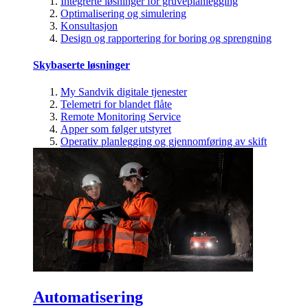
Integrerte løsninger for gruveplanlegging
Optimalisering og simulering
Konsultasjon
Design og rapportering for boring og sprengning
Skybaserte løsninger
My Sandvik digitale tjenester
Telemetri for blandet flåte
Remote Monitoring Service
Apper som følger utstyret
Operativ planlegging og gjennomføring av skift
Automatisering