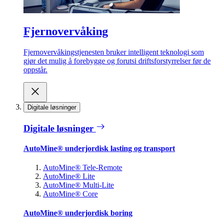
Fjernovervåking
Fjernovervåkingstjenesten bruker intelligent teknologi som
gjør det mulig å forebygge og forutsi driftsforstyrrelser før de
oppstår.
Digitale løsninger
Digitale løsninger
AutoMine® underjordisk lasting og transport
AutoMine® Tele-Remote
AutoMine® Lite
AutoMine® Multi-Lite
AutoMine® Core
AutoMine® underjordisk boring