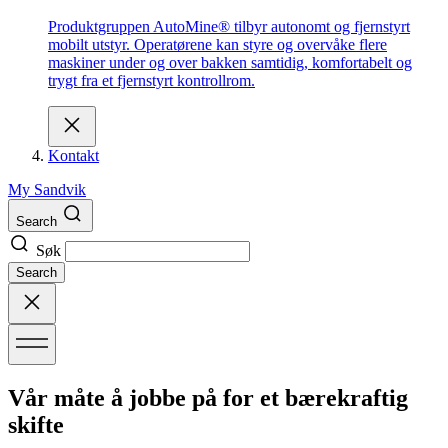
Produktgruppen AutoMine® tilbyr autonomt og fjernstyrt
mobilt utstyr. Operatørene kan styre og overvåke flere
maskiner under og over bakken samtidig, komfortabelt og
trygt fra et fjernstyrt kontrollrom.
Kontakt
My Sandvik
Search
Søk
Search
Vår måte å jobbe på for et bærekraftig
skifte