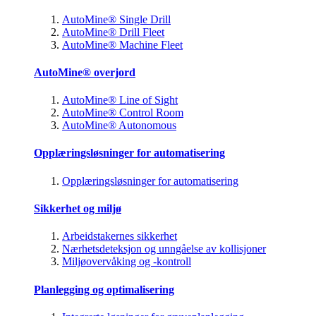
AutoMine® Single Drill
AutoMine® Drill Fleet
AutoMine® Machine Fleet
AutoMine® overjord
AutoMine® Line of Sight
AutoMine® Control Room
AutoMine® Autonomous
Opplæringsløsninger for automatisering
Opplæringsløsninger for automatisering
Sikkerhet og miljø
Arbeidstakernes sikkerhet
Nærhetsdeteksjon og unngåelse av kollisjoner
Miljøovervåking og -kontroll
Planlegging og optimalisering