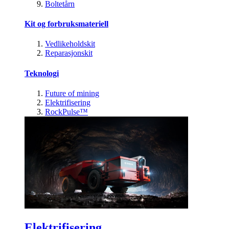
Boltetårn
Kit og forbruksmateriell
Vedlikeholdskit
Reparasjonskit
Teknologi
Future of mining
Elektrifisering
RockPulse™
Elektrifisering