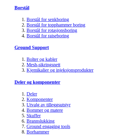
Borstål
Borstål for senkboring
Borstål for topphammer boring
Borstål for rotasjonsboring
Borstål for raiseboring
Ground Support
Bolter og kabler
Mesh-sikringsnett
Kjemikalier og injeksjonsprodukter
Deler og komponenter
Deler
Komponenter
Utvalg av tilleggsutstyr
Bommer og matere
Skuffer
Brannslukking
Ground engaging tools
Borhammer