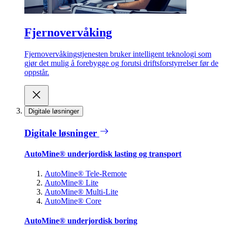
Fjernovervåking
Fjernovervåkingstjenesten bruker intelligent teknologi som
gjør det mulig å forebygge og forutsi driftsforstyrrelser før de
oppstår.
Digitale løsninger
Digitale løsninger
AutoMine® underjordisk lasting og transport
AutoMine® Tele-Remote
AutoMine® Lite
AutoMine® Multi-Lite
AutoMine® Core
AutoMine® underjordisk boring