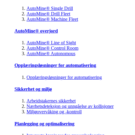
AutoMine® Single Drill
AutoMine® Drill Fleet
AutoMine® Machine Fleet
AutoMine® overjord
AutoMine® Line of Sight
AutoMine® Control Room
AutoMine® Autonomous
Opplæringsløsninger for automatisering
Opplæringsløsninger for automatisering
Sikkerhet og miljø
Arbeidstakernes sikkerhet
Nærhetsdeteksjon og unngåelse av kollisjoner
Miljøovervåking og -kontroll
Planlegging og optimalisering