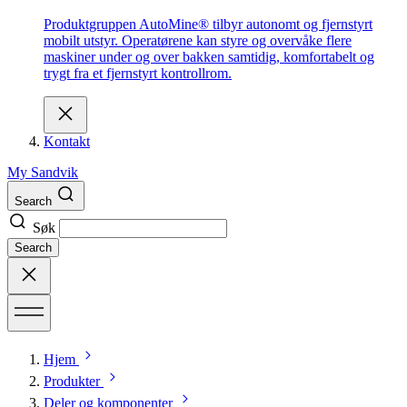
Produktgruppen AutoMine® tilbyr autonomt og fjernstyrt
mobilt utstyr. Operatørene kan styre og overvåke flere
maskiner under og over bakken samtidig, komfortabelt og
trygt fra et fjernstyrt kontrollrom.
Kontakt
My Sandvik
Search
Søk
Search
Hjem
Produkter
Deler og komponenter