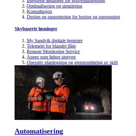
Integrerte løsninger for gruveplanlegging
Optimalisering og simulering
Konsultasjon
Design og rapportering for boring og sprengning
Skybaserte løsninger
My Sandvik digitale tjenester
Telemetri for blandet flåte
Remote Monitoring Service
Apper som følger utstyret
Operativ planlegging og gjennomføring av skift
Automatisering