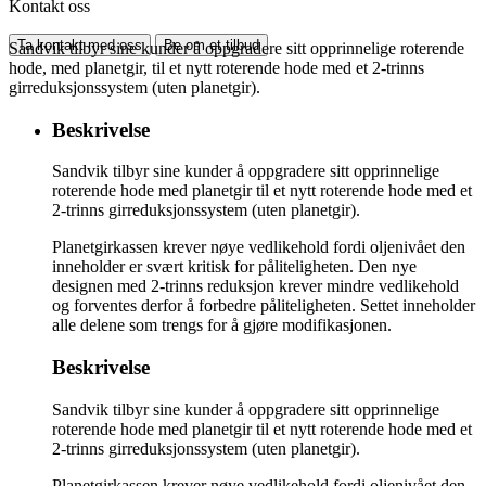
Kontakt oss
Ta kontakt med oss
Be om et tilbud
Sandvik tilbyr sine kunder å oppgradere sitt opprinnelige roterende
hode, med planetgir, til et nytt roterende hode med et 2-trinns
girreduksjonssystem (uten planetgir).
Beskrivelse
Sandvik tilbyr sine kunder å oppgradere sitt opprinnelige
roterende hode med planetgir til et nytt roterende hode med et
2-trinns girreduksjonssystem (uten planetgir).
Planetgirkassen krever nøye vedlikehold fordi oljenivået den
inneholder er svært kritisk for påliteligheten. Den nye
designen med 2-trinns reduksjon krever mindre vedlikehold
og forventes derfor å forbedre påliteligheten. Settet inneholder
alle delene som trengs for å gjøre modifikasjonen.
Beskrivelse
Sandvik tilbyr sine kunder å oppgradere sitt opprinnelige
roterende hode med planetgir til et nytt roterende hode med et
2-trinns girreduksjonssystem (uten planetgir).
Planetgirkassen krever nøye vedlikehold fordi oljenivået den