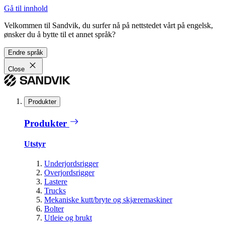
Gå til innhold
Velkommen til Sandvik, du surfer nå på nettstedet vårt på engelsk,
ønsker du å bytte til et annet språk?
Endre språk
Close
Produkter
Produkter
Utstyr
Underjordsrigger
Overjordsrigger
Lastere
Trucks
Mekaniske kutt/bryte og skjæremaskiner
Bolter
Utleie og brukt