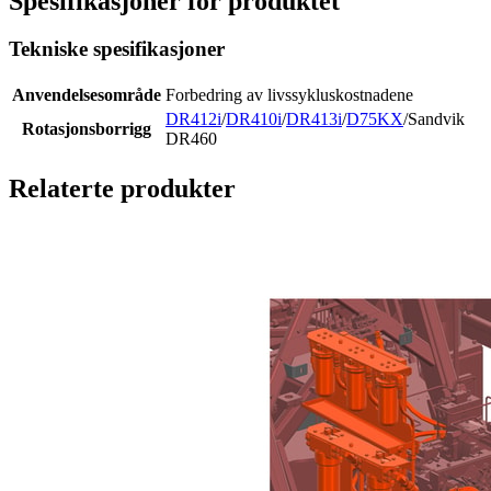
Spesifikasjoner for produktet
Tekniske spesifikasjoner
Anvendelsesområde
Forbedring av livssykluskostnadene
DR412i
/
DR410i
/
DR413i
/
D75KX
/Sandvik
Rotasjonsborrigg
DR460
Relaterte produkter