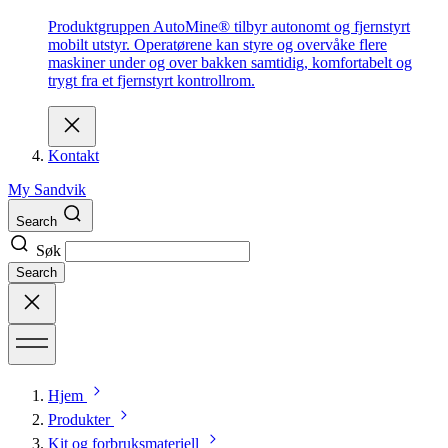
Produktgruppen AutoMine® tilbyr autonomt og fjernstyrt
mobilt utstyr. Operatørene kan styre og overvåke flere
maskiner under og over bakken samtidig, komfortabelt og
trygt fra et fjernstyrt kontrollrom.
Kontakt
My Sandvik
Search
Søk
Search
Hjem
Produkter
Kit og forbruksmateriell