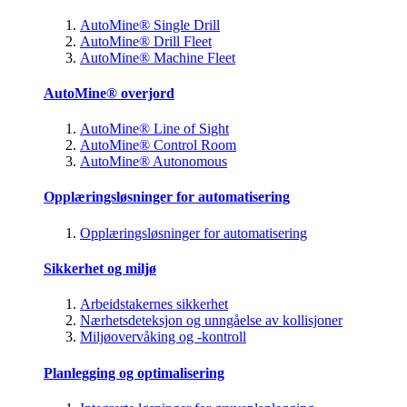
AutoMine® Single Drill
AutoMine® Drill Fleet
AutoMine® Machine Fleet
AutoMine® overjord
AutoMine® Line of Sight
AutoMine® Control Room
AutoMine® Autonomous
Opplæringsløsninger for automatisering
Opplæringsløsninger for automatisering
Sikkerhet og miljø
Arbeidstakernes sikkerhet
Nærhetsdeteksjon og unngåelse av kollisjoner
Miljøovervåking og -kontroll
Planlegging og optimalisering