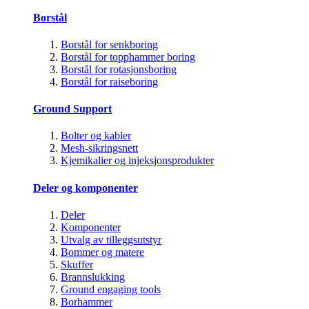
Borstål
Borstål for senkboring
Borstål for topphammer boring
Borstål for rotasjonsboring
Borstål for raiseboring
Ground Support
Bolter og kabler
Mesh-sikringsnett
Kjemikalier og injeksjonsprodukter
Deler og komponenter
Deler
Komponenter
Utvalg av tilleggsutstyr
Bommer og matere
Skuffer
Brannslukking
Ground engaging tools
Borhammer