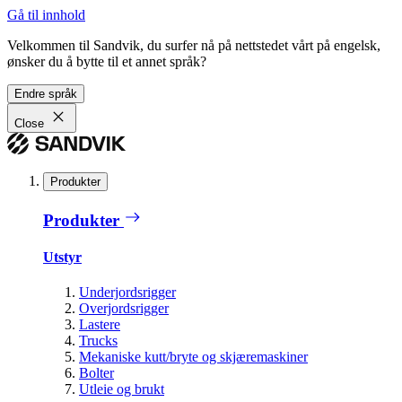
Gå til innhold
Velkommen til Sandvik, du surfer nå på nettstedet vårt på engelsk,
ønsker du å bytte til et annet språk?
Endre språk
Close
Produkter
Produkter
Utstyr
Underjordsrigger
Overjordsrigger
Lastere
Trucks
Mekaniske kutt/bryte og skjæremaskiner
Bolter
Utleie og brukt