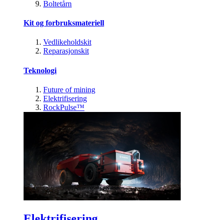
Boltetårn
Kit og forbruksmateriell
Vedlikeholdskit
Reparasjonskit
Teknologi
Future of mining
Elektrifisering
RockPulse™
Elektrifisering