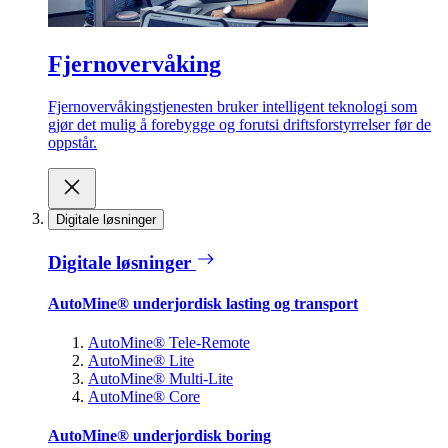
Fjernovervåking
Fjernovervåkingstjenesten bruker intelligent teknologi som
gjør det mulig å forebygge og forutsi driftsforstyrrelser før de
oppstår.
Digitale løsninger
Digitale løsninger
AutoMine® underjordisk lasting og transport
AutoMine® Tele-Remote
AutoMine® Lite
AutoMine® Multi-Lite
AutoMine® Core
AutoMine® underjordisk boring