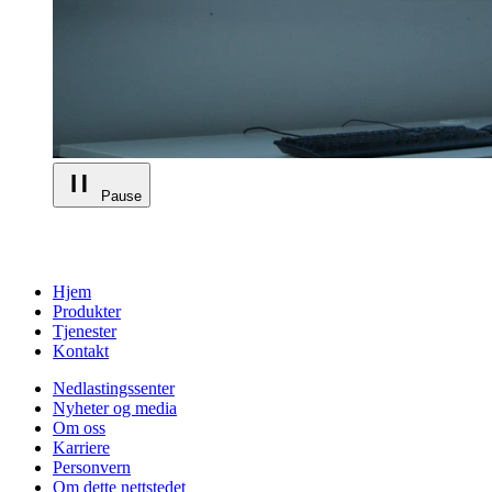
Pause
Hjem
Produkter
Tjenester
Kontakt
Nedlastingssenter
Nyheter og media
Om oss
Karriere
Personvern
Om dette nettstedet