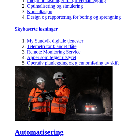
Integrerte løsninger for gruveplanlegging
Optimalisering og simulering
Konsultasjon
Design og rapportering for boring og sprengning
Skybaserte løsninger
My Sandvik digitale tjenester
Telemetri for blandet flåte
Remote Monitoring Service
Apper som følger utstyret
Operativ planlegging og gjennomføring av skift
Automatisering