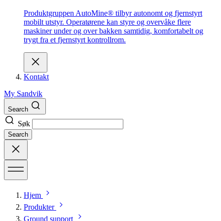
Produktgruppen AutoMine® tilbyr autonomt og fjernstyrt
mobilt utstyr. Operatørene kan styre og overvåke flere
maskiner under og over bakken samtidig, komfortabelt og
trygt fra et fjernstyrt kontrollrom.
Kontakt
My Sandvik
Search
Søk
Search
Hjem
Produkter
Ground support