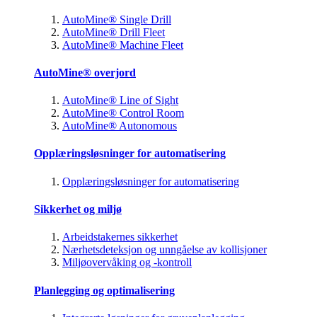
AutoMine® Single Drill
AutoMine® Drill Fleet
AutoMine® Machine Fleet
AutoMine® overjord
AutoMine® Line of Sight
AutoMine® Control Room
AutoMine® Autonomous
Opplæringsløsninger for automatisering
Opplæringsløsninger for automatisering
Sikkerhet og miljø
Arbeidstakernes sikkerhet
Nærhetsdeteksjon og unngåelse av kollisjoner
Miljøovervåking og -kontroll
Planlegging og optimalisering