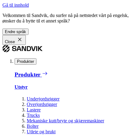
Gå til innhold
Velkommen til Sandvik, du surfer nå på nettstedet vårt på engelsk,
ønsker du å bytte til et annet språk?
Endre språk
Close
Produkter
Produkter
Utstyr
Underjordsrigger
Overjordsrigger
Lastere
Trucks
Mekaniske kutt/bryte og skjæremaskiner
Bolter
Utleie og brukt