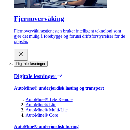
Fjernovervåking
Fjernovervåkingstjenesten bruker intelligent teknologi som
gjør det mulig å forebygge og forutsi driftsforstyrrelser før de
oppstår.
Digitale løsninger
Digitale løsninger
AutoMine® underjordisk lasting og transport
AutoMine® Tele-Remote
AutoMine® Lite
AutoMine® Multi-Lite
AutoMine® Core
AutoMine® underjordisk boring