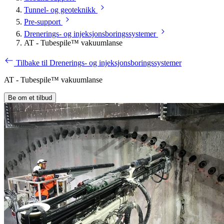
Tunnel- og geoteknikk
Pre-support
Drenerings- og injeksjonsboringssystemer
AT - Tubespile™ vakuumlanse
Tilbake til Drenerings- og injeksjonsboringssystemer
AT - Tubespile™ vakuumlanse
Be om et tilbud