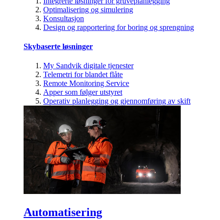
Integrerte løsninger for gruveplanlegging
Optimalisering og simulering
Konsultasjon
Design og rapportering for boring og sprengning
Skybaserte løsninger
My Sandvik digitale tjenester
Telemetri for blandet flåte
Remote Monitoring Service
Apper som følger utstyret
Operativ planlegging og gjennomføring av skift
Automatisering