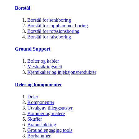
Borstål
Borstål for senkboring
Borstål for topphammer boring
Borstål for rotasjonsboring
Borstål for raiseboring
Ground Support
Bolter og kabler
Mesh-sikringsnett
Kjemikalier og injeksjonsprodukter
Deler og komponenter
Deler
Komponenter
Utvalg av tilleggsutstyr
Bommer og matere
Skuffer
Brannslukking
Ground engaging tools
Borhammer