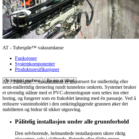
AT - Tubespile™ vakuumlanse
Funksjoner
Systemkomponenter
Produktspesifikasjoner
Ta kontakt med oss
Be om et tilbud
AT - Tubespile™ vakuumlanse er konstruert for midlertidig eller
semi-midlertidig drenering rundt tunnelens omkrets. Systemet bruker
et utvendig stålrør med et PVC-dreneringsrør som settes inn etter
boring, og fungerer som en frakoblet løsning med én passasje. Ved å
redusere vanninnholdet i den omkringliggende grunnen øker det
stabiliteten og bidrar til sikker utgraving.
Pålitelig installasjon under alle grunnforhold
Den selvborende, helmantlede installasjonen sikrer riktig
plassering, selv i skiftende, flytende eller dårlig grunn.