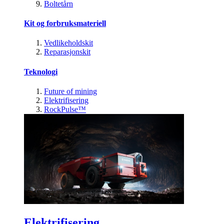
Boltetårn
Kit og forbruksmateriell
Vedlikeholdskit
Reparasjonskit
Teknologi
Future of mining
Elektrifisering
RockPulse™
Elektrifisering