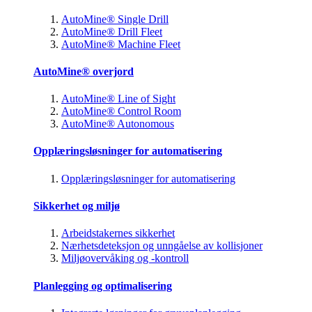
AutoMine® Single Drill
AutoMine® Drill Fleet
AutoMine® Machine Fleet
AutoMine® overjord
AutoMine® Line of Sight
AutoMine® Control Room
AutoMine® Autonomous
Opplæringsløsninger for automatisering
Opplæringsløsninger for automatisering
Sikkerhet og miljø
Arbeidstakernes sikkerhet
Nærhetsdeteksjon og unngåelse av kollisjoner
Miljøovervåking og -kontroll
Planlegging og optimalisering