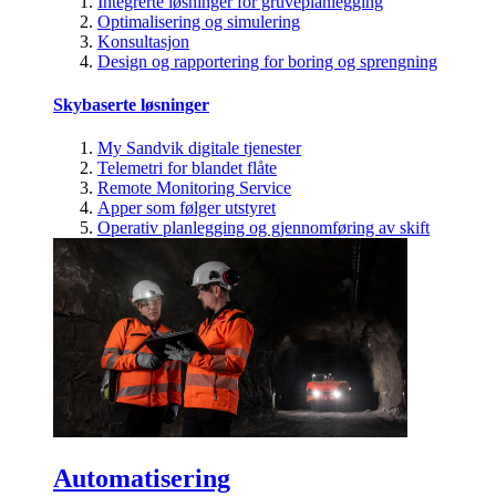
Integrerte løsninger for gruveplanlegging
Optimalisering og simulering
Konsultasjon
Design og rapportering for boring og sprengning
Skybaserte løsninger
My Sandvik digitale tjenester
Telemetri for blandet flåte
Remote Monitoring Service
Apper som følger utstyret
Operativ planlegging og gjennomføring av skift
Automatisering