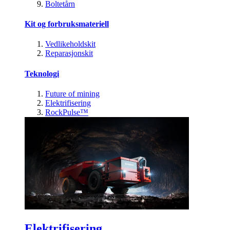
Boltetårn
Kit og forbruksmateriell
Vedlikeholdskit
Reparasjonskit
Teknologi
Future of mining
Elektrifisering
RockPulse™
Elektrifisering