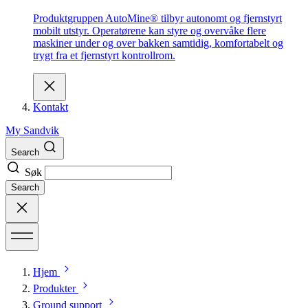
Produktgruppen AutoMine® tilbyr autonomt og fjernstyrt
mobilt utstyr. Operatørene kan styre og overvåke flere
maskiner under og over bakken samtidig, komfortabelt og
trygt fra et fjernstyrt kontrollrom.
Kontakt
My Sandvik
Search
Søk
Search
Hjem
Produkter
Ground support