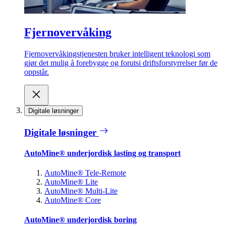
Fjernovervåking
Fjernovervåkingstjenesten bruker intelligent teknologi som
gjør det mulig å forebygge og forutsi driftsforstyrrelser før de
oppstår.
Digitale løsninger
Digitale løsninger
AutoMine® underjordisk lasting og transport
AutoMine® Tele-Remote
AutoMine® Lite
AutoMine® Multi-Lite
AutoMine® Core
AutoMine® underjordisk boring