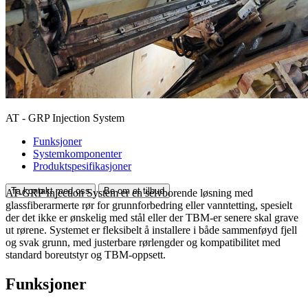
AT - GRP Injection System
Funksjoner
Systemkomponenter
Produktspesifikasjoner
Ta kontakt med oss
Be om et tilbud
AT-GRP Injection System er en selvborende løsning med
glassfiberarmerte rør for grunnforbedring eller vanntetting, spesielt
der det ikke er ønskelig med stål eller der TBM-er senere skal grave
ut rørene. Systemet er fleksibelt å installere i både sammenføyd fjell
og svak grunn, med justerbare rørlengder og kompatibilitet med
standard boreutstyr og TBM-oppsett.
Funksjoner