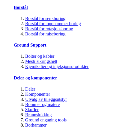
Borstål
Borstål for senkboring
Borstål for topphammer boring
Borstål for rotasjonsboring
Borstål for raiseboring
Ground Support
Bolter og kabler
Mesh-sikringsnett
Kjemikalier og injeksjonsprodukter
Deler og komponenter
Deler
Komponenter
Utvalg av tilleggsutstyr
Bommer og matere
Skuffer
Brannslukking
Ground engaging tools
Borhammer