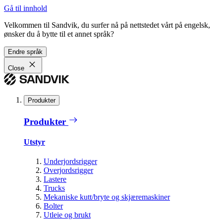
Gå til innhold
Velkommen til Sandvik, du surfer nå på nettstedet vårt på engelsk,
ønsker du å bytte til et annet språk?
Endre språk
Close
Produkter
Produkter
Utstyr
Underjordsrigger
Overjordsrigger
Lastere
Trucks
Mekaniske kutt/bryte og skjæremaskiner
Bolter
Utleie og brukt