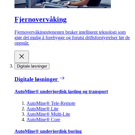
Fjernovervåking
Fjernovervåkingstjenesten bruker intelligent teknologi som
gjør det mulig å forebygge og forutsi driftsforstyrrelser før de
oppstår.
Digitale løsninger
Digitale løsninger
AutoMine® underjordisk lasting og transport
AutoMine® Tele-Remote
AutoMine® Lite
AutoMine® Multi-Lite
AutoMine® Core
AutoMine® underjordisk boring