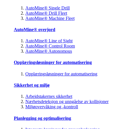
AutoMine® Single Drill
AutoMine® Drill Fleet
AutoMine® Machine Fleet
AutoMine® overjord
AutoMine® Line of Sight
AutoMine® Control Room
AutoMine® Autonomous
Opplæringsløsninger for automatisering
Opplæringsløsninger for automatisering
Sikkerhet og miljø
Arbeidstakernes sikkerhet
Nærhetsdeteksjon og unngåelse av kollisjoner
Miljøovervåking og -kontroll
Planlegging og optimalisering