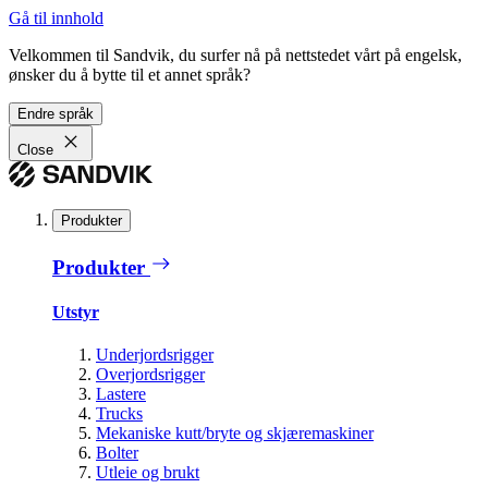
Gå til innhold
Velkommen til Sandvik, du surfer nå på nettstedet vårt på engelsk,
ønsker du å bytte til et annet språk?
Endre språk
Close
Produkter
Produkter
Utstyr
Underjordsrigger
Overjordsrigger
Lastere
Trucks
Mekaniske kutt/bryte og skjæremaskiner
Bolter
Utleie og brukt