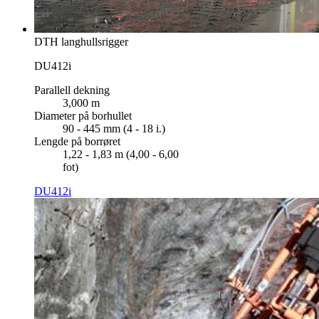
DTH langhullsrigger
DU412i
Parallell dekning
3,000 m
Diameter på borhullet
90 - 445 mm (4 - 18 i.)
Lengde på borrøret
1,22 - 1,83 m (4,00 - 6,00
fot)
DU412i