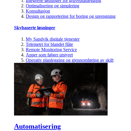
Integrerte løsninger for gruveplanlegging
Optimalisering og simulering
Konsultasjon
Design og rapportering for boring og sprengning
Skybaserte løsninger
My Sandvik digitale tjenester
Telemetri for blandet flåte
Remote Monitoring Service
Apper som følger utstyret
Operativ planlegging og gjennomføring av skift
Automatisering