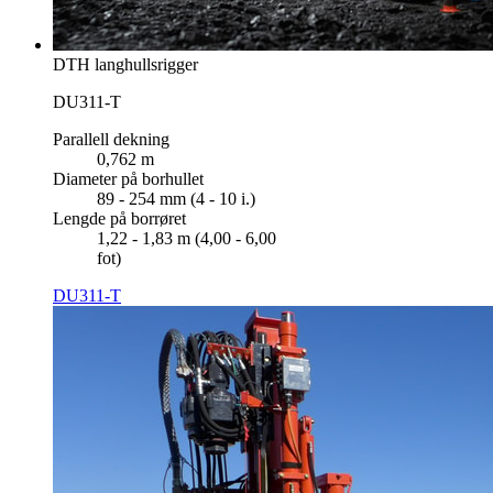
DTH langhullsrigger
DU311-T
Parallell dekning
0,762 m
Diameter på borhullet
89 - 254 mm (4 - 10 i.)
Lengde på borrøret
1,22 - 1,83 m (4,00 - 6,00
fot)
DU311-T