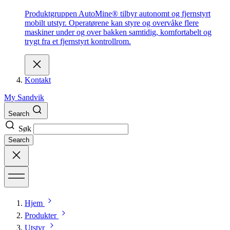
Produktgruppen AutoMine® tilbyr autonomt og fjernstyrt
mobilt utstyr. Operatørene kan styre og overvåke flere
maskiner under og over bakken samtidig, komfortabelt og
trygt fra et fjernstyrt kontrollrom.
Kontakt
My Sandvik
Search
Søk
Search
Hjem
Produkter
Utstyr