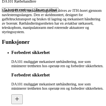
DA101 Rørbehandlere
Ta kontakt med oss
Be om et tilbud
Sandvik DA101 rørhåndteringsenhet drives av ITH-boret gjennom
navlestrengsslangen. Den er skridmontert, designet for
gaffeltrucktransport og brukes til lagring og mekanisert håndtering
av borerør. Rørhåndteringsenheten har en avtakbar rørkassett,
teleskopbom, manipulatorarm med roterende aktuatorer og
styringssystem.
Funksjoner
Forbedret sikkerhet
DA101 muliggjør mekanisert rørhåndtering, noe som
minimerer trettheten hos operatø ren og forbedrer sikkerheten.
Forbedret sikkerhet
DA101 muliggjør mekanisert rørhåndtering, noe som
minimerer trettheten hos operatø ren og forbedrer sikkerheten.