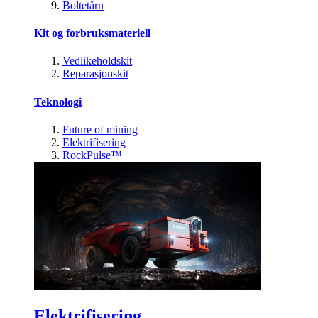
Boltetårn
Kit og forbruksmateriell
Vedlikeholdskit
Reparasjonskit
Teknologi
Future of mining
Elektrifisering
RockPulse™
Elektrifisering