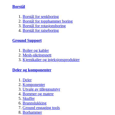
Borstål
Borstål for senkboring
Borstål for topphammer boring
Borstål for rotasjonsboring
Borstål for raiseboring
Ground Support
Bolter og kabler
Mesh-sikringsnett
Kjemikalier og injeksjonsprodukter
Deler og komponenter
Deler
Komponenter
Utvalg av tilleggsutstyr
Bommer og matere
Skuffer
Brannslukking
Ground engaging tools
Borhammer