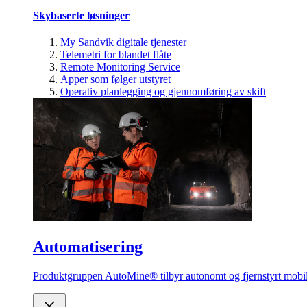
Skybaserte løsninger
My Sandvik digitale tjenester
Telemetri for blandet flåte
Remote Monitoring Service
Apper som følger utstyret
Operativ planlegging og gjennomføring av skift
Automatisering
Produktgruppen AutoMine® tilbyr autonomt og fjernstyrt mobilt 