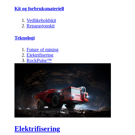
Kit og forbruksmateriell
Vedlikeholdskit
Reparasjonskit
Teknologi
Future of mining
Elektrifisering
RockPulse™
Elektrifisering