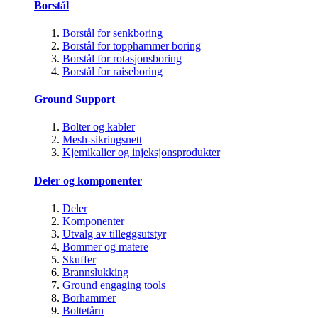
Borstål
Borstål for senkboring
Borstål for topphammer boring
Borstål for rotasjonsboring
Borstål for raiseboring
Ground Support
Bolter og kabler
Mesh-sikringsnett
Kjemikalier og injeksjonsprodukter
Deler og komponenter
Deler
Komponenter
Utvalg av tilleggsutstyr
Bommer og matere
Skuffer
Brannslukking
Ground engaging tools
Borhammer
Boltetårn