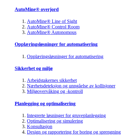
AutoMine® overjord
AutoMine® Line of Sight
AutoMine® Control Room
AutoMine® Autonomous
Opplæringsløsninger for automatisering
Opplæringsløsninger for automatisering
Sikkerhet og miljø
Arbeidstakernes sikkerhet
Nærhetsdeteksjon og unngåelse av kollisjoner
Miljøovervåking og -kontroll
Planlegging og optimalisering
Integrerte løsninger for gruveplanlegging
Optimalisering og simulering
Konsultasjon
Design og rapportering for boring og sprengning