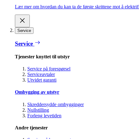
Lær mer om hvordan du kan ta de første skrittene mot å elektrifi
Service
Service
Tjenester knyttet til utstyr
Service på forespørsel
Serviceavtaler
Utvidet garanti
Ombygging av utstyr
Skreddersydde ombygginger
Nullstilling
Forleng levetiden
Andre tjenester