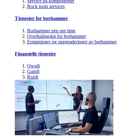
Service på komponenter
Rock tools services
Tjenester for borhammer
Borhammer pris per time
Overhalingskit for borhammer
Erstatninger og oppgraderinger av borhammer
Finansielle tjenester
OwnIt
GainIt
RunIt