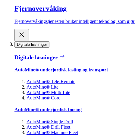
Fjernovervåking
Fjernovervåkingstjenesten bruker intelligent teknologi som gjør d
Digitale løsninger
Digitale løsninger
AutoMine® underjordisk lasting og transport
AutoMine® Tele-Remote
AutoMine® Lite
AutoMine® Multi-Lite
AutoMine® Core
AutoMine® underjordisk boring
AutoMine® Single Drill
AutoMine® Drill Fleet
AutoMine® Machine Fleet