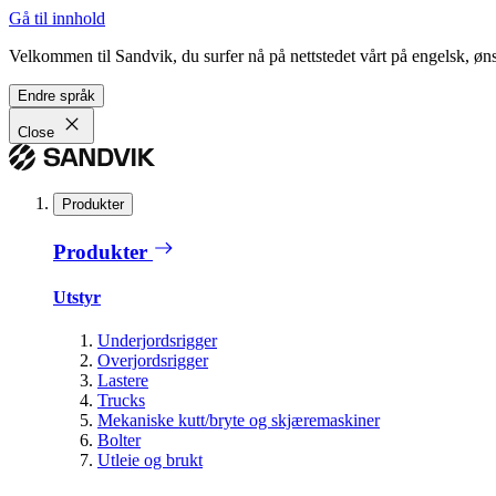
Gå til innhold
Velkommen til Sandvik, du surfer nå på nettstedet vårt på engelsk, ønsk
Endre språk
Close
Produkter
Produkter
Utstyr
Underjordsrigger
Overjordsrigger
Lastere
Trucks
Mekaniske kutt/bryte og skjæremaskiner
Bolter
Utleie og brukt