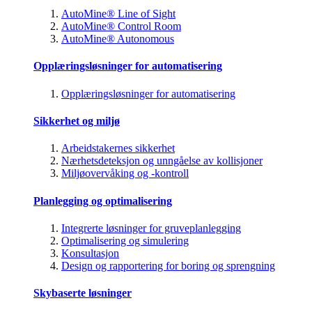
AutoMine® Line of Sight
AutoMine® Control Room
AutoMine® Autonomous
Opplæringsløsninger for automatisering
Opplæringsløsninger for automatisering
Sikkerhet og miljø
Arbeidstakernes sikkerhet
Nærhetsdeteksjon og unngåelse av kollisjoner
Miljøovervåking og -kontroll
Planlegging og optimalisering
Integrerte løsninger for gruveplanlegging
Optimalisering og simulering
Konsultasjon
Design og rapportering for boring og sprengning
Skybaserte løsninger