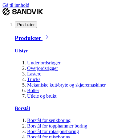
Gå til innhold
Produkter
Produkter
Utstyr
Underjordsrigger
Overjordsrigger
Lastere
Trucks
Mekaniske kutt/bryte og skjæremaskiner
Bolter
Utleie og brukt
Borstål
Borstål for senkboring
Borstål for topphammer boring
Borstål for rotasjonsboring
Borstål for raiseboring