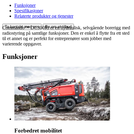
Funksjoner
Spesifikasjoner
Relaterte produkter og tjenester
Ta kontakt med oss
Be om et tilbud
Commando™ DC300Ri er en hydraulisk, selvgående borerigg med
radiostyring på samtlige funksjoner. Den er enkel å flytte fra ett sted
til et annet og er perfekt for entreprenører som jobber med
varierende oppgaver.
Funksjoner
Forbedret mobilitet