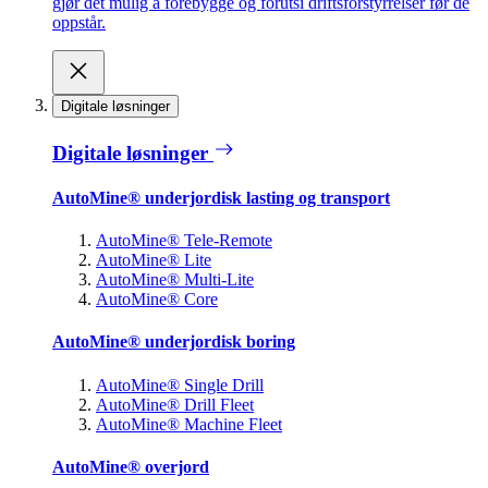
gjør det mulig å forebygge og forutsi driftsforstyrrelser før de
oppstår.
Digitale løsninger
Digitale løsninger
AutoMine® underjordisk lasting og transport
AutoMine® Tele-Remote
AutoMine® Lite
AutoMine® Multi-Lite
AutoMine® Core
AutoMine® underjordisk boring
AutoMine® Single Drill
AutoMine® Drill Fleet
AutoMine® Machine Fleet
AutoMine® overjord