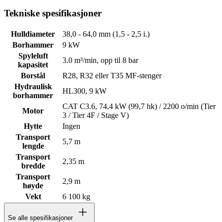
Tekniske spesifikasjoner
Hulldiameter
38,0 - 64,0 mm (1,5 - 2,5 i.)
Borhammer
9 kW
Spyleluft
3.0 m³/min, opp til 8 bar
kapasitet
Borstål
R28, R32 eller T35 MF-stenger
Hydraulisk
HL300, 9 kW
borhammer
CAT C3.6, 74,4 kW (99,7 hk) / 2200 o/min (Tier
Motor
3 / Tier 4F / Stage V)
Hytte
Ingen
Transport
5,7 m
lengde
Transport
2,35 m
bredde
Transport
2,9 m
høyde
Vekt
6 100 kg
Se alle spesifikasjoner