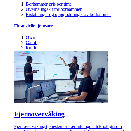
Borhammer pris per time
Overhalingskit for borhammer
Erstatninger og oppgraderinger av borhammer
Finansielle tjenester
OwnIt
GainIt
RunIt
Fjernovervåking
Fjernovervåkingstjenesten bruker intelligent teknologi som