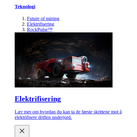
Teknologi
Future of mining
Elektrifisering
RockPulse™
Elektrifisering
Lær mer om hvordan du kan ta de første skrittene mot å
elektrifisere driften underjord.