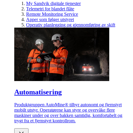
My Sandvik digitale tjenester
Telemetri for blandet flåte
Remote Monitoring Service
Apper som følger utstyret
Operativ planlegging og gjennomføring av skift
Automatisering
Produktgruppen AutoMine® tilbyr autonomt og fjernstyrt
mobilt utstyr. Operatørene kan styre og overvåke flere
maskiner under og over bakken samtidig, komfortabelt og
trygt fra et fjernstyrt kontrollrom.