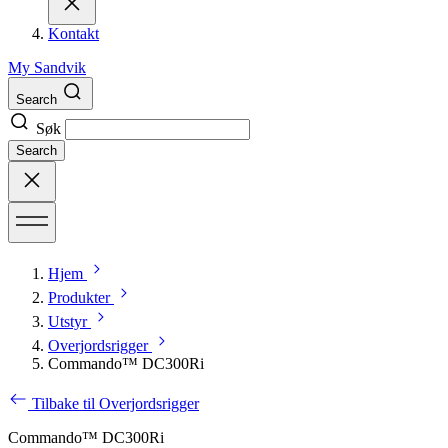
Kontakt
My Sandvik
Search
Søk
Search
Hjem
Produkter
Utstyr
Overjordsrigger
Commando™ DC300Ri
Tilbake til Overjordsrigger
Commando™ DC300Ri