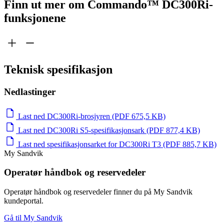
Finn ut mer om Commando™ DC300Ri-
funksjonene
Teknisk spesifikasjon
Nedlastinger
Last ned DC300Ri-brosjyren (PDF 675,5 KB)
Last ned DC300Ri S5-spesifikasjonsark (PDF 877,4 KB)
Last ned spesifikasjonsarket for DC300Ri T3 (PDF 885,7 KB)
My Sandvik
Operatør håndbok og reservedeler
Operatør håndbok og reservedeler finner du på My Sandvik
kundeportal.
Gå til My Sandvik