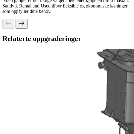
Noen ganger er det riktige valget å leie eller kjøpe en brukt maskin.
Sandvik Rental and Used tilbyr fleksible og økonomiske løsninger
som oppfyller dine behov.
Relaterte oppgraderinger