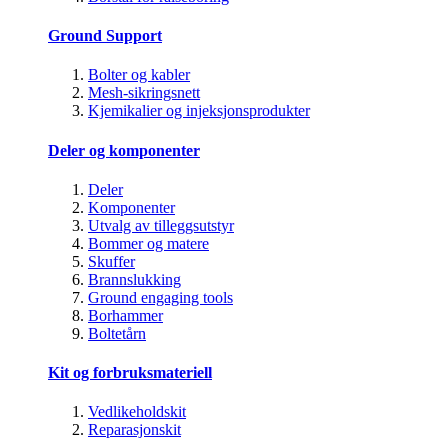
Ground Support
Bolter og kabler
Mesh-sikringsnett
Kjemikalier og injeksjonsprodukter
Deler og komponenter
Deler
Komponenter
Utvalg av tilleggsutstyr
Bommer og matere
Skuffer
Brannslukking
Ground engaging tools
Borhammer
Boltetårn
Kit og forbruksmateriell
Vedlikeholdskit
Reparasjonskit