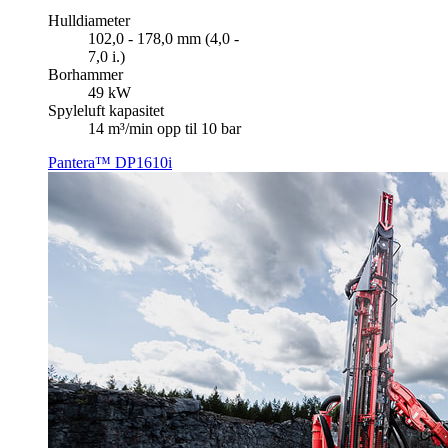
Hulldiameter
102,0 - 178,0 mm (4,0 -
7,0 i.)
Borhammer
49 kW
Spyleluft kapasitet
14 m³/min opp til 10 bar
Pantera™ DP1610i