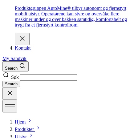
Produktgruppen AutoMine® tilbyr autonomt og fjernstyrt
mobilt utstyr. Operatørene kan styre og overvåke flere
maskiner under og over bakken samtidig, komfortabelt og
trygt fra et fjernstyrt kontrollrom.
Kontakt
My Sandvik
Search
Søk
Search
Hjem
Produkter
Utstyr