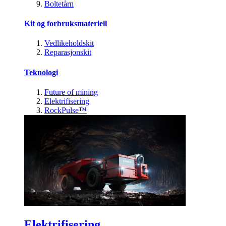
Boltetårn
Kit og forbruksmateriell
Vedlikeholdskit
Reparasjonskit
Teknologi
Future of mining
Elektrifisering
RockPulse™
Elektrifisering