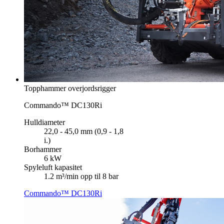
Topphammer overjordsrigger
Commando™ DC130Ri
Hulldiameter
22,0 - 45,0 mm (0,9 - 1,8
i.)
Borhammer
6 kW
Spyleluft kapasitet
1.2 m³/min opp til 8 bar
Commando™ DC130Ri