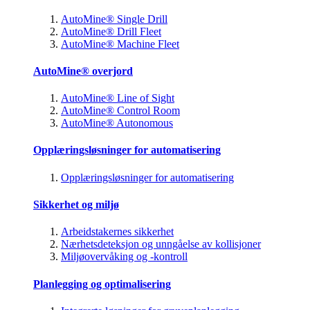
AutoMine® Single Drill
AutoMine® Drill Fleet
AutoMine® Machine Fleet
AutoMine® overjord
AutoMine® Line of Sight
AutoMine® Control Room
AutoMine® Autonomous
Opplæringsløsninger for automatisering
Opplæringsløsninger for automatisering
Sikkerhet og miljø
Arbeidstakernes sikkerhet
Nærhetsdeteksjon og unngåelse av kollisjoner
Miljøovervåking og -kontroll
Planlegging og optimalisering