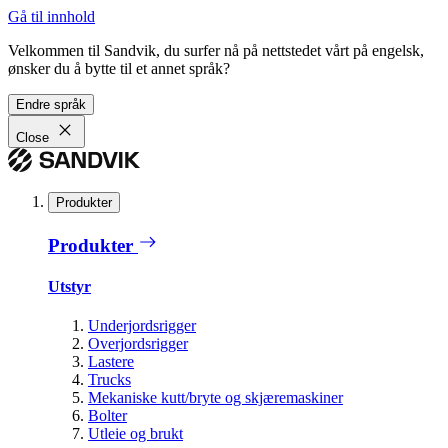
Gå til innhold
Velkommen til Sandvik, du surfer nå på nettstedet vårt på engelsk,
ønsker du å bytte til et annet språk?
Endre språk
Close
Produkter
Produkter
Utstyr
Underjordsrigger
Overjordsrigger
Lastere
Trucks
Mekaniske kutt/bryte og skjæremaskiner
Bolter
Utleie og brukt