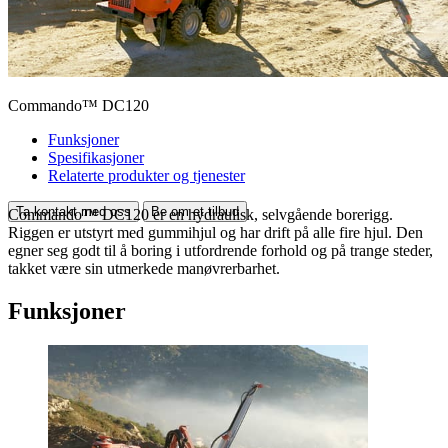
Commando™ DC120
Funksjoner
Spesifikasjoner
Relaterte produkter og tjenester
Ta kontakt med oss
Be om et tilbud
Commando™ DC120 er en hydraulisk, selvgående borerigg.
Riggen er utstyrt med gummihjul og har drift på alle fire hjul. Den
egner seg godt til å boring i utfordrende forhold og på trange steder,
takket være sin utmerkede manøvrerbarhet.
Funksjoner