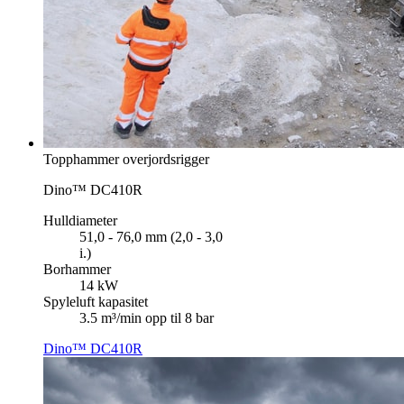
Topphammer overjordsrigger
Dino™ DC410R
Hulldiameter
51,0 - 76,0 mm (2,0 - 3,0
i.)
Borhammer
14 kW
Spyleluft kapasitet
3.5 m³/min opp til 8 bar
Dino™ DC410R