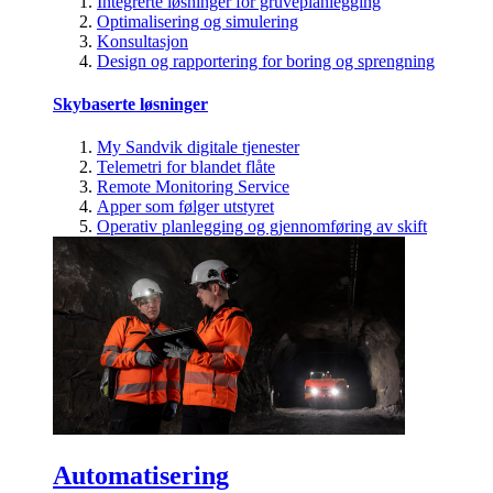
Integrerte løsninger for gruveplanlegging
Optimalisering og simulering
Konsultasjon
Design og rapportering for boring og sprengning
Skybaserte løsninger
My Sandvik digitale tjenester
Telemetri for blandet flåte
Remote Monitoring Service
Apper som følger utstyret
Operativ planlegging og gjennomføring av skift
Automatisering