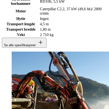
RD106, 5,5 kW
borhammer
Caterpillar C2.2, 37 kW (49,6 hk)/ 2800
Motor
o/min
Hytte
Ingen
Transport lengde
4,5 m
Transport bredde
1,80 m
Vekt
2 710 kg
Se alle spesifikasjoner