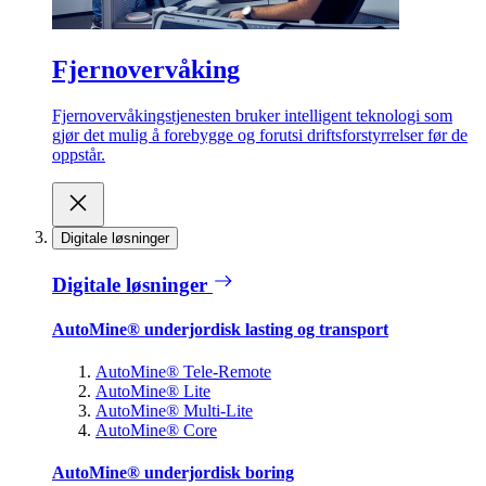
Fjernovervåking
Fjernovervåkingstjenesten bruker intelligent teknologi som
gjør det mulig å forebygge og forutsi driftsforstyrrelser før de
oppstår.
Digitale løsninger
Digitale løsninger
AutoMine® underjordisk lasting og transport
AutoMine® Tele-Remote
AutoMine® Lite
AutoMine® Multi-Lite
AutoMine® Core
AutoMine® underjordisk boring