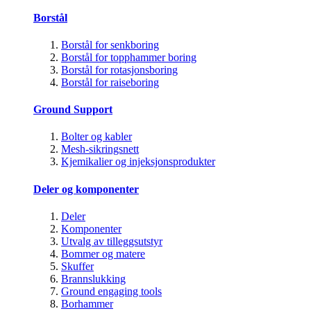
Borstål
Borstål for senkboring
Borstål for topphammer boring
Borstål for rotasjonsboring
Borstål for raiseboring
Ground Support
Bolter og kabler
Mesh-sikringsnett
Kjemikalier og injeksjonsprodukter
Deler og komponenter
Deler
Komponenter
Utvalg av tilleggsutstyr
Bommer og matere
Skuffer
Brannslukking
Ground engaging tools
Borhammer