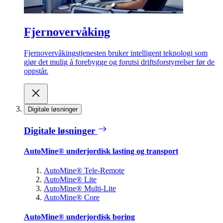
Fjernovervåking
Fjernovervåkingstjenesten bruker intelligent teknologi som
gjør det mulig å forebygge og forutsi driftsforstyrrelser før de
oppstår.
Digitale løsninger
Digitale løsninger
AutoMine® underjordisk lasting og transport
AutoMine® Tele-Remote
AutoMine® Lite
AutoMine® Multi-Lite
AutoMine® Core
AutoMine® underjordisk boring