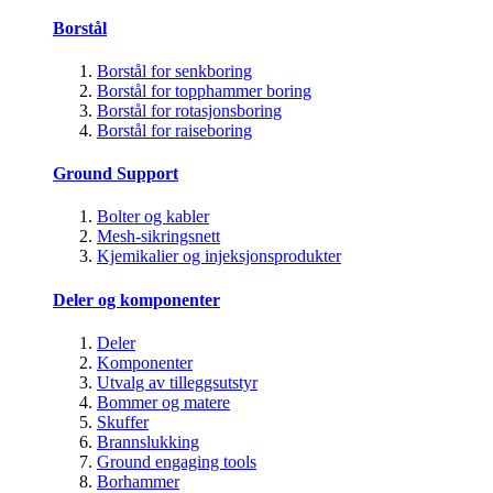
Borstål
Borstål for senkboring
Borstål for topphammer boring
Borstål for rotasjonsboring
Borstål for raiseboring
Ground Support
Bolter og kabler
Mesh-sikringsnett
Kjemikalier og injeksjonsprodukter
Deler og komponenter
Deler
Komponenter
Utvalg av tilleggsutstyr
Bommer og matere
Skuffer
Brannslukking
Ground engaging tools
Borhammer