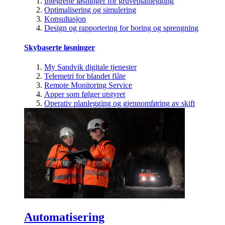
Integrerte løsninger for gruveplanlegging
Optimalisering og simulering
Konsultasjon
Design og rapportering for boring og sprengning
Skybaserte løsninger
My Sandvik digitale tjenester
Telemetri for blandet flåte
Remote Monitoring Service
Apper som følger utstyret
Operativ planlegging og gjennomføring av skift
Automatisering