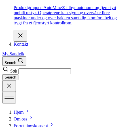
Produktgruppen AutoMine® tilbyr autonomt og fjernstyrt
mobilt utstyr. Operatørene kan styre og overvåke flere
maskiner under og over bakken samtidig, komfortabelt og
trygt fra et fjernstyrt kontrollrom.
Kontakt
My Sandvik
Search
Søk
Search
Hjem
Om oss
Forretningskonsept