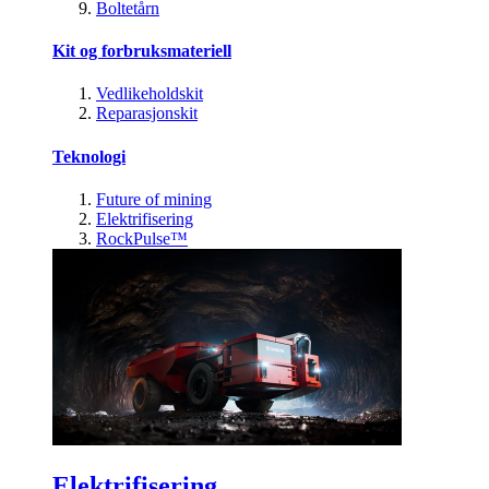
Boltetårn
Kit og forbruksmateriell
Vedlikeholdskit
Reparasjonskit
Teknologi
Future of mining
Elektrifisering
RockPulse™
Elektrifisering