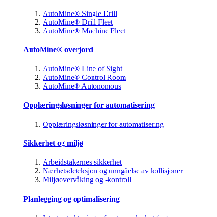
AutoMine® Single Drill
AutoMine® Drill Fleet
AutoMine® Machine Fleet
AutoMine® overjord
AutoMine® Line of Sight
AutoMine® Control Room
AutoMine® Autonomous
Opplæringsløsninger for automatisering
Opplæringsløsninger for automatisering
Sikkerhet og miljø
Arbeidstakernes sikkerhet
Nærhetsdeteksjon og unngåelse av kollisjoner
Miljøovervåking og -kontroll
Planlegging og optimalisering