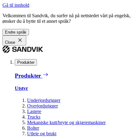
Gå til innhold
Velkommen til Sandvik, du surfer nå på nettstedet vårt på engelsk,
ønsker du å bytte til et annet språk?
Endre språk
Close
Produkter
Produkter
Utstyr
Underjordsrigger
Overjordsrigger
Lastere
Trucks
Mekaniske kutt/bryte og skjæremaskiner
Bolter
Utleie og brukt