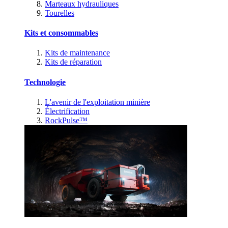
Marteaux hydrauliques
Tourelles
Kits et consommables
Kits de maintenance
Kits de réparation
Technologie
L'avenir de l'exploitation minière
Électrification
RockPulse™