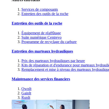
Services de composants
Entretien des outils de la roche
Entretien des outils de la roche
Équipement de réaffûtage
Suite numérique Centrevo
Programme de recyclage du carbure
Entretien des marteaux hydrauliques
Prix des marteaux hydrauliques par heure
Kits de réparation et d'endurance pour marteaux hydraul
Remplacement et mise à niveau des marteaux hydrauliqu
Maintenance des services financiers
OwnIt
GainIt
RunIt