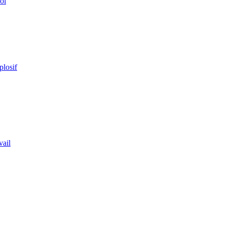
ol
plosif
vail