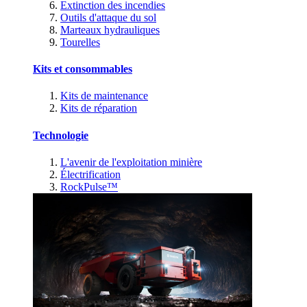
Extinction des incendies
Outils d'attaque du sol
Marteaux hydrauliques
Tourelles
Kits et consommables
Kits de maintenance
Kits de réparation
Technologie
L'avenir de l'exploitation minière
Électrification
RockPulse™