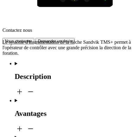
Contactez nous
Nous contacter
Demander un devis
Le système d'Instrumentation de la flèche Sandvik TMS+ permet à
l'opérateur de contrôler avec une grande précision la direction de la
foration.
Description
Avantages