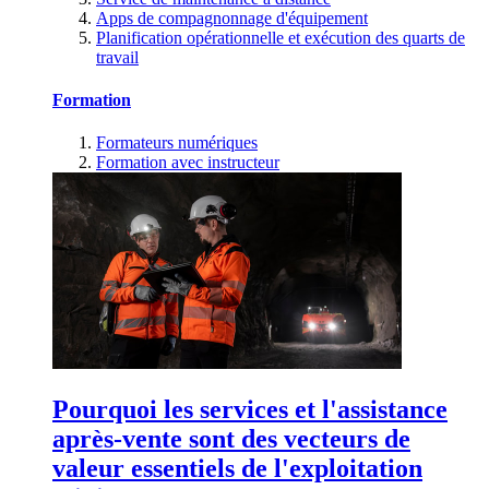
Apps de compagnonnage d'équipement
Planification opérationnelle et exécution des quarts de
travail
Formation
Formateurs numériques
Formation avec instructeur
Pourquoi les services et l'assistance
après-vente sont des vecteurs de
valeur essentiels de l'exploitation