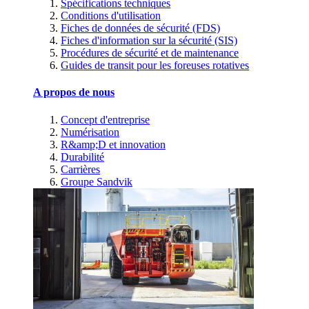
Spécifications techniques
Conditions d'utilisation
Fiches de données de sécurité (FDS)
Fiches d'information sur la sécurité (SIS)
Procédures de sécurité et de maintenance
Guides de transit pour les foreuses rotatives
A propos de nous
Concept d'entreprise
Numérisation
R&amp;D et innovation
Durabilité
Carrières
Groupe Sandvik