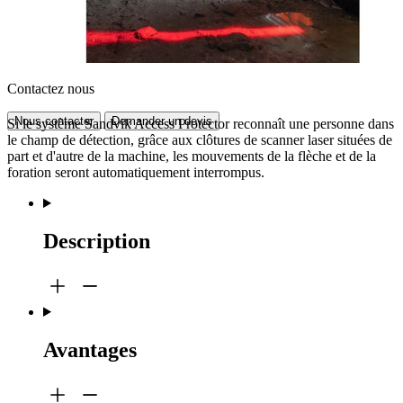
Contactez nous
Nous contacter
Demander un devis
Si le système Sandvik Access Protector reconnaît une personne dans
le champ de détection, grâce aux clôtures de scanner laser situées de
part et d'autre de la machine, les mouvements de la flèche et de la
foration seront automatiquement interrompus.
Description
Avantages