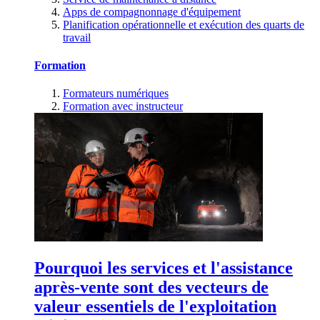
Apps de compagnonnage d'équipement
Planification opérationnelle et exécution des quarts de
travail
Formation
Formateurs numériques
Formation avec instructeur
Pourquoi les services et l'assistance
après-vente sont des vecteurs de
valeur essentiels de l'exploitation