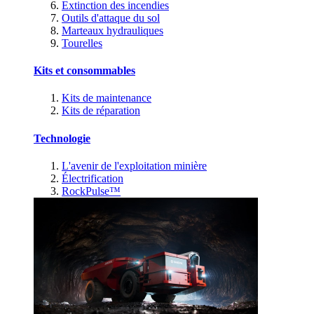
Extinction des incendies
Outils d'attaque du sol
Marteaux hydrauliques
Tourelles
Kits et consommables
Kits de maintenance
Kits de réparation
Technologie
L'avenir de l'exploitation minière
Électrification
RockPulse™