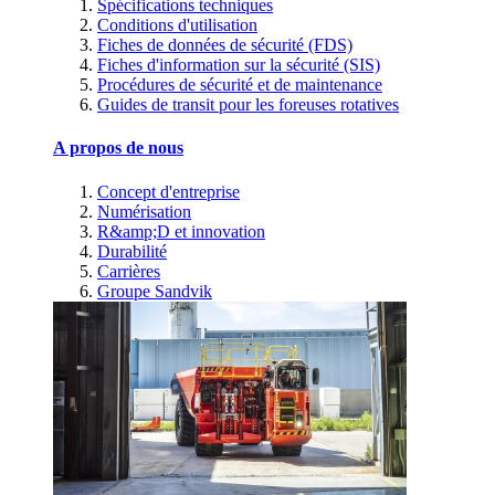
Spécifications techniques
Conditions d'utilisation
Fiches de données de sécurité (FDS)
Fiches d'information sur la sécurité (SIS)
Procédures de sécurité et de maintenance
Guides de transit pour les foreuses rotatives
A propos de nous
Concept d'entreprise
Numérisation
R&amp;D et innovation
Durabilité
Carrières
Groupe Sandvik