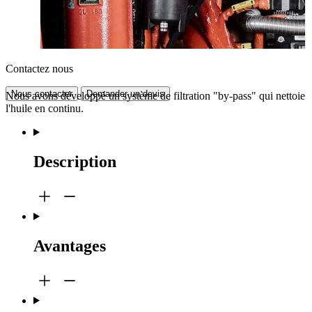
Contactez nous
Nous contacter
Demander un devis
Nous avons développé un système de filtration "by-pass" qui nettoie
l'huile en continu.
Description
Avantages