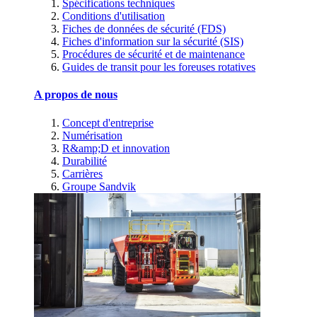
Spécifications techniques
Conditions d'utilisation
Fiches de données de sécurité (FDS)
Fiches d'information sur la sécurité (SIS)
Procédures de sécurité et de maintenance
Guides de transit pour les foreuses rotatives
A propos de nous
Concept d'entreprise
Numérisation
R&amp;D et innovation
Durabilité
Carrières
Groupe Sandvik