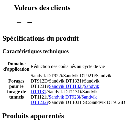
Valeurs des clients
Spécifications du produit
Caractéristiques techniques
Domaine
Réduction des coûts liés au cycle de vie
d'application
Sandvik DT922i/Sandvik DT921i/Sandvik
Forages
DT912D/Sandvik DT1331i/Sandvik
pour le
DT1231i/
Sandvik DT1132i
/
Sandvik
forage de
DT1131
/Sandvik DT1131i/Sandvik
tunnels
DT1121i/
Sandvik DT923i
/
Sandvik
DT1232i
/Sandvik DT1031-SC/Sandvik DT912iD
Produits apparentés