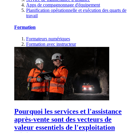
Apps de compagnonnage d'équipement
Planification opérationnelle et exécution des quarts de
travail
Formation
Formateurs numériques
Formation avec instructeur
Pourquoi les services et l'assistance
après-vente sont des vecteurs de
valeur essentiels de l'exploitation