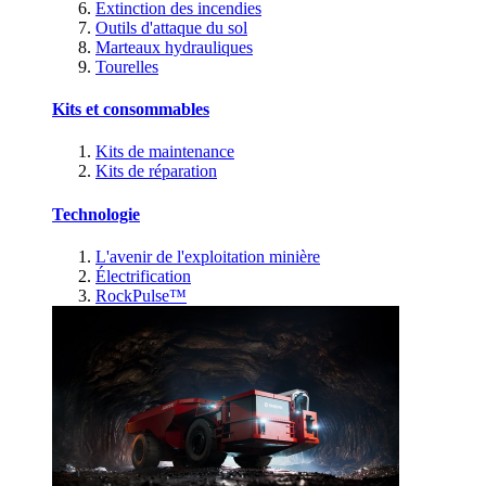
Extinction des incendies
Outils d'attaque du sol
Marteaux hydrauliques
Tourelles
Kits et consommables
Kits de maintenance
Kits de réparation
Technologie
L'avenir de l'exploitation minière
Électrification
RockPulse™