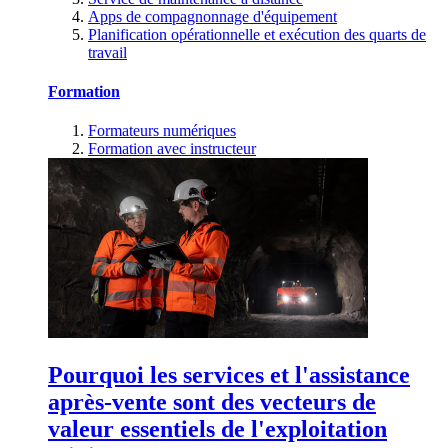
Apps de compagnonnage d'équipement
Planification opérationnelle et exécution des quarts de
travail
Formation
Formateurs numériques
Formation avec instructeur
Pourquoi les services et l'assistance
après-vente sont des vecteurs de
valeur essentiels de l'exploitation