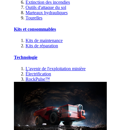
Extinction des incendies
Outils d'attaque du sol
Marteaux hydrauliques
Tourelles
Kits et consommables
Kits de maintenance
Kits de réparation
Technologie
L'avenir de l'exploitation minière
Électrification
RockPulse™