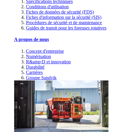
Spécifications techniques
Conditions d'utilisation
Fiches de données de sécurité (FDS)
Fiches d'information sur la sécurité (SIS)
Procédures de sécurité et de maintenance
Guides de transit pour les foreuses rotatives
A propos de nous
Concept d'entreprise
Numérisation
R&amp;D et innovation
Durabilité
Carrières
Groupe Sandvik