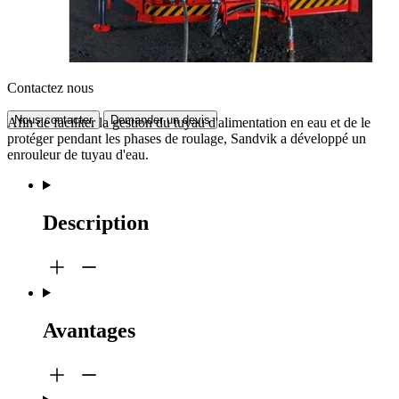
Contactez nous
Nous contacter
Demander un devis
Afin de faciliter la gestion du tuyau d'alimentation en eau et de le
protéger pendant les phases de roulage, Sandvik a développé un
enrouleur de tuyau d'eau.
Description
Avantages