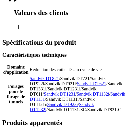
Valeurs des clients
Spécifications du produit
Caractéristiques techniques
Domaine
Réduction des coûts liés au cycle de vie
d'application
Sandvik DT821
/Sandvik DT721/Sandvik
DT922i/Sandvik DT921i/
Sandvik DT621
/Sandvik
Forages
DT1331i/Sandvik DT1231i/Sandvik
pour le
DT611/
Sandvik DT1231
/
Sandvik DT1132i
/
Sandvik
forage de
DT1131
/Sandvik DT1131i/Sandvik
tunnels
DT1121i/
Sandvik DT923i
/
Sandvik
DT1232i
/Sandvik DT1131-SC/Sandvik DT821-C
Produits apparentés