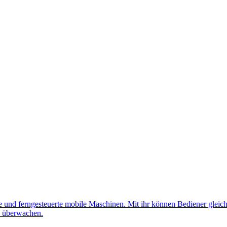
nd ferngesteuerte mobile Maschinen. Mit ihr können Bediener gleichz
d überwachen.