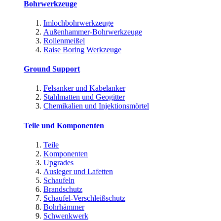
Bohrwerkzeuge
Imlochbohrwerkzeuge
Außenhammer-Bohrwerkzeuge
Rollenmeißel
Raise Boring Werkzeuge
Ground Support
Felsanker und Kabelanker
Stahlmatten und Geogitter
Chemikalien und Injektionsmörtel
Teile und Komponenten
Teile
Komponenten
Upgrades
Ausleger und Lafetten
Schaufeln
Brandschutz
Schaufel-Verschleißschutz
Bohrhämmer
Schwenkwerk