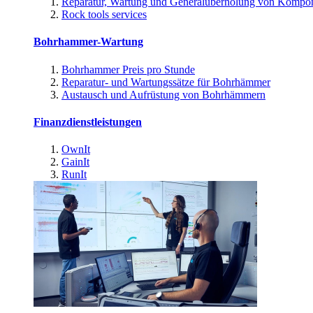
Reparatur, Wartung und Generalüberholung von Kompo
Rock tools services
Bohrhammer-Wartung
Bohrhammer Preis pro Stunde
Reparatur- und Wartungssätze für Bohrhämmer
Austausch und Aufrüstung von Bohrhämmern
Finanzdienstleistungen
OwnIt
GainIt
RunIt