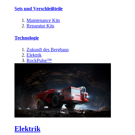
Sets und Verschleißteile
Maintenance Kits
Reparatur Kits
Technologie
Zukunft des Bergbaus
Elektrik
RockPulse™
Elektrik