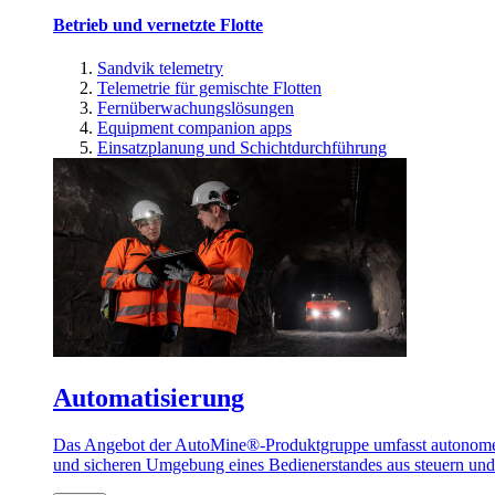
Betrieb und vernetzte Flotte
Sandvik telemetry
Telemetrie für gemischte Flotten
Fernüberwachungslösungen
Equipment companion apps
Einsatzplanung und Schichtdurchführung
Automatisierung
Das Angebot der AutoMine®-Produktgruppe umfasst autonome u
und sicheren Umgebung eines Bedienerstandes aus steuern un