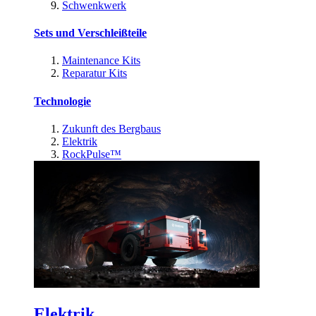
Schwenkwerk
Sets und Verschleißteile
Maintenance Kits
Reparatur Kits
Technologie
Zukunft des Bergbaus
Elektrik
RockPulse™
Elektrik