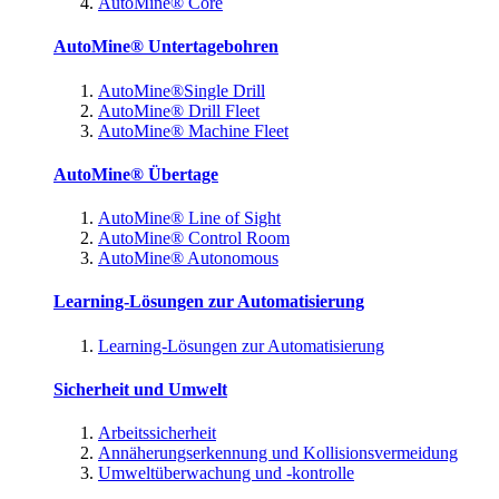
AutoMine® Core
AutoMine® Untertagebohren
AutoMine®Single Drill
AutoMine® Drill Fleet
AutoMine® Machine Fleet
AutoMine® Übertage
AutoMine® Line of Sight
AutoMine® Control Room
AutoMine® Autonomous
Learning-Lösungen zur Automatisierung
Learning-Lösungen zur Automatisierung
Sicherheit und Umwelt
Arbeitssicherheit
Annäherungserkennung und Kollisionsvermeidung
Umweltüberwachung und -kontrolle