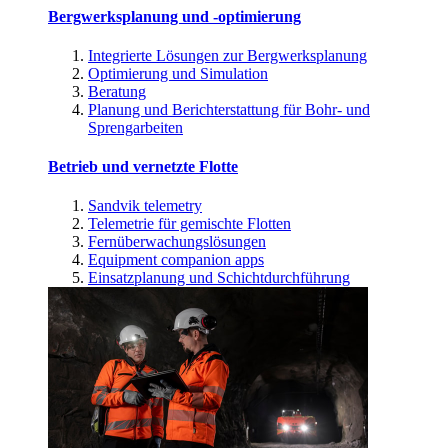
Bergwerksplanung und -optimierung
Integrierte Lösungen zur Bergwerksplanung
Optimierung und Simulation
Beratung
Planung und Berichterstattung für Bohr- und
Sprengarbeiten
Betrieb und vernetzte Flotte
Sandvik telemetry
Telemetrie für gemischte Flotten
Fernüberwachungslösungen
Equipment companion apps
Einsatzplanung und Schichtdurchführung