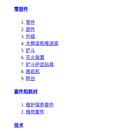
零部件
零件
部件
升级
大臂梁和推进梁
铲斗
灭火装置
铲斗护齿钻具
凿岩机
转台
套件和耗材
维护保养套件
维修套件
技术