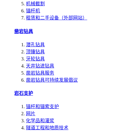
机械截割
锚杆机
租赁和二手设备（外部网站）
凿岩钻具
潜孔钻具
顶锤钻具
牙轮钻具
天井钻进钻具
凿岩钻具服务
凿岩钻具可持续发展倡议
岩石支护
锚杆和锚索支护
网片
化学品和灌浆
隧道工程和地质技术