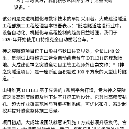
“为了与时俱进，我们积极从国外引进了这些尖端
设备。”
该公司是先进机械化与数字技术的早期采用者。大成建设隧道
工程部施工工程经理宫本慎吾表示：“随着隧道建设行业中，
设备自动化、机械化与远程控制的趋势日益增强，我们于
2020 年开始使用山特维克全自动凿岩台车。”
神之突隧道项目位于山形县与秋田县交界处，全长1.148 公
里，是测试山特维克三臂全自动凿岩台车 DT1131i 的理想场
地。大成建设神之突隧道项目主管工程师外山崇文称：“（神
之突隧道项目）是一座断面面积超过 100 平方米的大型山岭隧
道。”
山特维克 DT1131i 基于先进的 i 系列平台打造，专为神之突隧
道这类高难度隧道及地下洞室开挖工程设计。它兼具高精度钻
孔、超大作业覆盖范围与智能控制系统，可优化布孔、减少超
挖并提升隧道整体施工质量。
项目初期，大成建设团队就意识到施工方式必须升级换代。宫