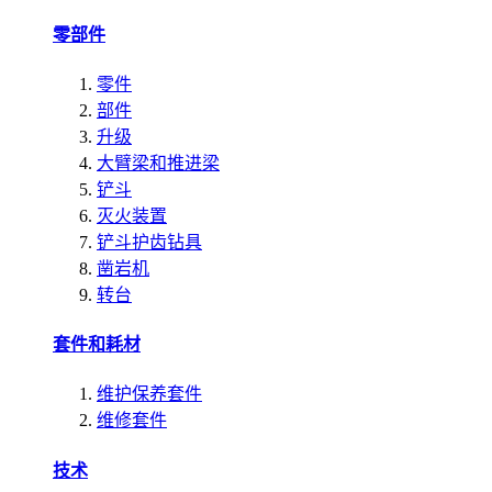
零部件
零件
部件
升级
大臂梁和推进梁
铲斗
灭火装置
铲斗护齿钻具
凿岩机
转台
套件和耗材
维护保养套件
维修套件
技术