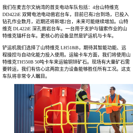
我们在麦吉尔文纳湾的首支电动车队包括：4台山特维克
DD422iE 双臂电池电动凿岩台车，目前已有2台到场，已投入
钻孔作业数月，近期还将新增2台，未来可能继续增加。山特
维克 DL422iE 深孔凿岩台车。一台用于支护与锚索作业的山
特维克锚杆台车。更核心的设备显然是铲运机与卡车。
铲运机我们选择了山特维克 LH518iB，期待其智能功能、远
程操控与自动化能力投入使用。运输卡车方面，我们将使用山
特维克TH550B 50吨卡车来运输铜锌矿石。现场有大量矿石需
要转运，我们有信心这两款主力设备能够胜任所有工况。这支
车队将非常令人瞩目。