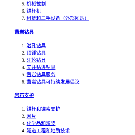
机械截割
锚杆机
租赁和二手设备（外部网站）
凿岩钻具
潜孔钻具
顶锤钻具
牙轮钻具
天井钻进钻具
凿岩钻具服务
凿岩钻具可持续发展倡议
岩石支护
锚杆和锚索支护
网片
化学品和灌浆
隧道工程和地质技术