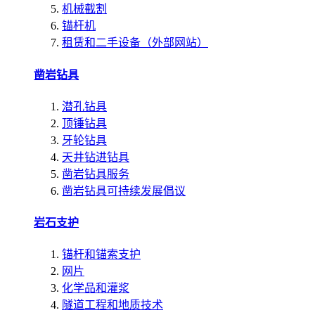
机械截割
锚杆机
租赁和二手设备（外部网站）
凿岩钻具
潜孔钻具
顶锤钻具
牙轮钻具
天井钻进钻具
凿岩钻具服务
凿岩钻具可持续发展倡议
岩石支护
锚杆和锚索支护
网片
化学品和灌浆
隧道工程和地质技术