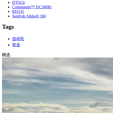
DT923i
Commando™ DC300Ri
RD535
Sandvik Alpha® 360
Tags
自动化
安全
精选