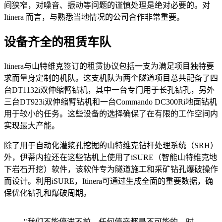
间狭窄，对噪音、振动等问题的谨慎处理是绝对必要的。对
Itinera 而言，与熟悉当地情况的公司合作非常重要。
设备齐全的租赁车队
Itinera与山特维克签订的租赁协议包括一支为满足项目独特要
求而量身定制的机队。这支机队为两个隧道项目总共配备了四
台DT1132i双伸缩臂钻机，其中一台专门用于长孔钻孔，另外
三台DT923i双伸缩臂钻机和一台Commando DC300Ri地面钻机
用于较小的任务。这些设备的选择确保了在有限的工作空间内
实现最大产能。
除了用于自动化灌浆孔挖掘的山特维克钻杆处理系统（SRH）
外，伊蒂内拉还在这些钻机上使用了iSURE（智能山特维克地
下岩石开挖）软件，该软件专为隧道施工和采矿钻孔爆破操作
而设计。利用iSURE，Itinera可通过生成全面的重要数据，确
保优化钻孔和爆破周期。
"我们不能停滞不前，任何停产都是不可能的。时