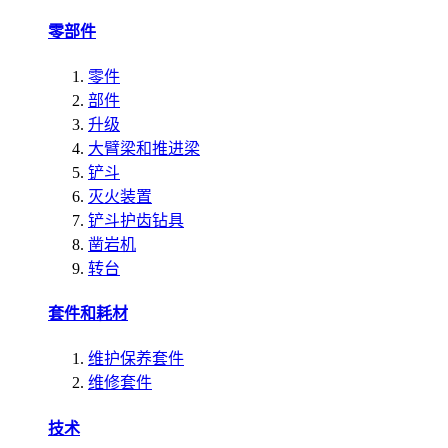
零部件
零件
部件
升级
大臂梁和推进梁
铲斗
灭火装置
铲斗护齿钻具
凿岩机
转台
套件和耗材
维护保养套件
维修套件
技术