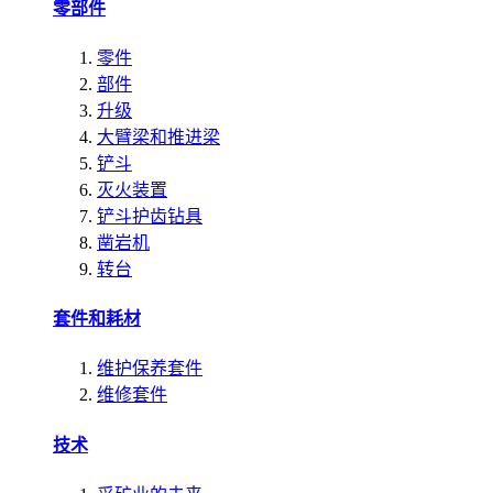
零部件
零件
部件
升级
大臂梁和推进梁
铲斗
灭火装置
铲斗护齿钻具
凿岩机
转台
套件和耗材
维护保养套件
维修套件
技术