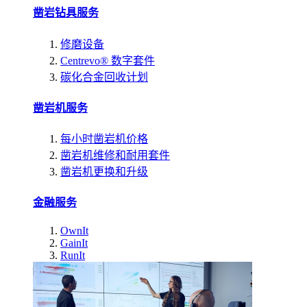
凿岩钻具服务
修磨设备
Centrevo® 数字套件
碳化合金回收计划
凿岩机服务
每小时凿岩机价格
凿岩机维修和耐用套件
凿岩机更换和升级
金融服务
OwnIt
GainIt
RunIt