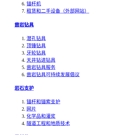
锚杆机
租赁和二手设备（外部网站）
凿岩钻具
潜孔钻具
顶锤钻具
牙轮钻具
天井钻进钻具
凿岩钻具服务
凿岩钻具可持续发展倡议
岩石支护
锚杆和锚索支护
网片
化学品和灌浆
隧道工程和地质技术