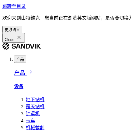
跳转至目录
欢迎来到山特维克！您当前正在浏览英文版网站，是否要切换
更改语言
Close
产品
产品
设备
地下钻机
露天钻机
铲运机
卡车
机械截割