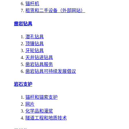
锚杆机
租赁和二手设备（外部网站）
凿岩钻具
潜孔钻具
顶锤钻具
牙轮钻具
天井钻进钻具
凿岩钻具服务
凿岩钻具可持续发展倡议
岩石支护
锚杆和锚索支护
网片
化学品和灌浆
隧道工程和地质技术