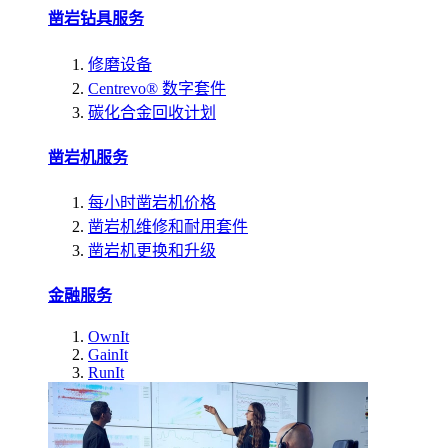
凿岩钻具服务
修磨设备
Centrevo® 数字套件
碳化合金回收计划
凿岩机服务
每小时凿岩机价格
凿岩机维修和耐用套件
凿岩机更换和升级
金融服务
OwnIt
GainIt
RunIt