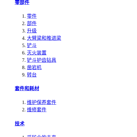
零部件
零件
部件
升级
大臂梁和推进梁
铲斗
灭火装置
铲斗护齿钻具
凿岩机
转台
套件和耗材
维护保养套件
维修套件
技术