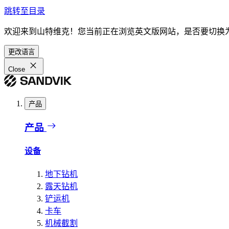
跳转至目录
欢迎来到山特维克！您当前正在浏览英文版网站，是否要切换
更改语言
Close
产品
产品
设备
地下钻机
露天钻机
铲运机
卡车
机械截割