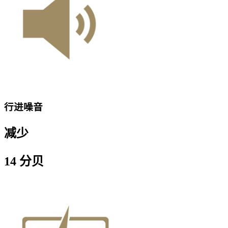
行进噪音
减少
14 分贝