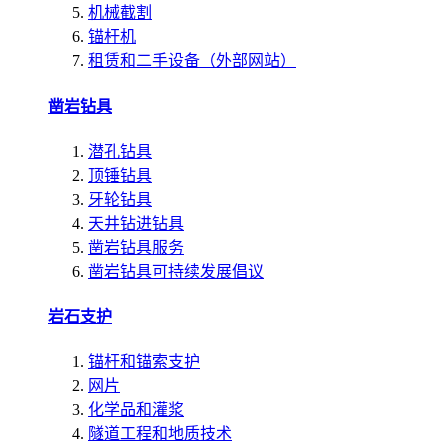
机械截割
锚杆机
租赁和二手设备（外部网站）
凿岩钻具
潜孔钻具
顶锤钻具
牙轮钻具
天井钻进钻具
凿岩钻具服务
凿岩钻具可持续发展倡议
岩石支护
锚杆和锚索支护
网片
化学品和灌浆
隧道工程和地质技术