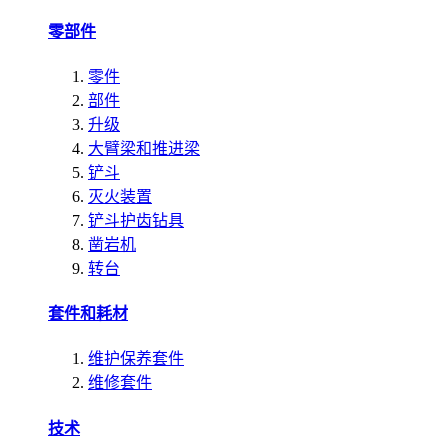
零部件
零件
部件
升级
大臂梁和推进梁
铲斗
灭火装置
铲斗护齿钻具
凿岩机
转台
套件和耗材
维护保养套件
维修套件
技术