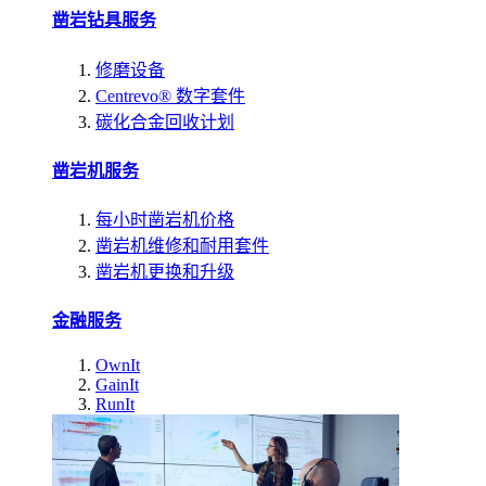
凿岩钻具服务
修磨设备
Centrevo® 数字套件
碳化合金回收计划
凿岩机服务
每小时凿岩机价格
凿岩机维修和耐用套件
凿岩机更换和升级
金融服务
OwnIt
GainIt
RunIt