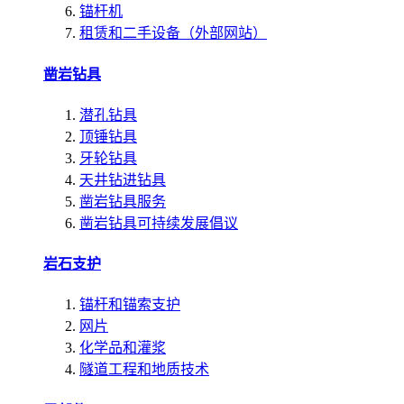
锚杆机
租赁和二手设备（外部网站）
凿岩钻具
潜孔钻具
顶锤钻具
牙轮钻具
天井钻进钻具
凿岩钻具服务
凿岩钻具可持续发展倡议
岩石支护
锚杆和锚索支护
网片
化学品和灌浆
隧道工程和地质技术