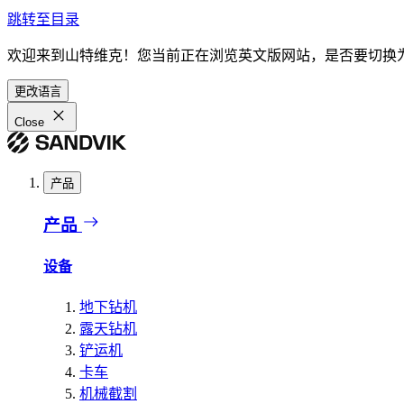
跳转至目录
欢迎来到山特维克！您当前正在浏览英文版网站，是否要切换
更改语言
Close
产品
产品
设备
地下钻机
露天钻机
铲运机
卡车
机械截割