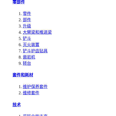
零部件
零件
部件
升级
大臂梁和推进梁
铲斗
灭火装置
铲斗护齿钻具
凿岩机
转台
套件和耗材
维护保养套件
维修套件
技术