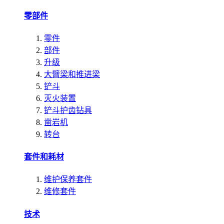
零部件
零件
部件
升级
大臂梁和推进梁
铲斗
灭火装置
铲斗护齿钻具
凿岩机
转台
套件和耗材
维护保养套件
维修套件
技术