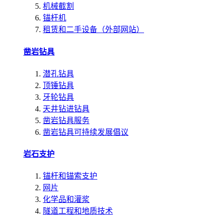
机械截割
锚杆机
租赁和二手设备（外部网站）
凿岩钻具
潜孔钻具
顶锤钻具
牙轮钻具
天井钻进钻具
凿岩钻具服务
凿岩钻具可持续发展倡议
岩石支护
锚杆和锚索支护
网片
化学品和灌浆
隧道工程和地质技术