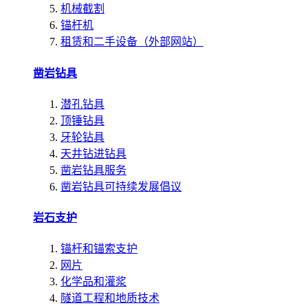
机械截割
锚杆机
租赁和二手设备（外部网站）
凿岩钻具
潜孔钻具
顶锤钻具
牙轮钻具
天井钻进钻具
凿岩钻具服务
凿岩钻具可持续发展倡议
岩石支护
锚杆和锚索支护
网片
化学品和灌浆
隧道工程和地质技术