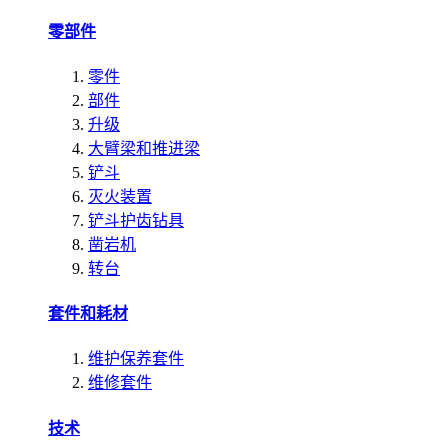
零部件
零件
部件
升级
大臂梁和推进梁
铲斗
灭火装置
铲斗护齿钻具
凿岩机
转台
套件和耗材
维护保养套件
维修套件
技术