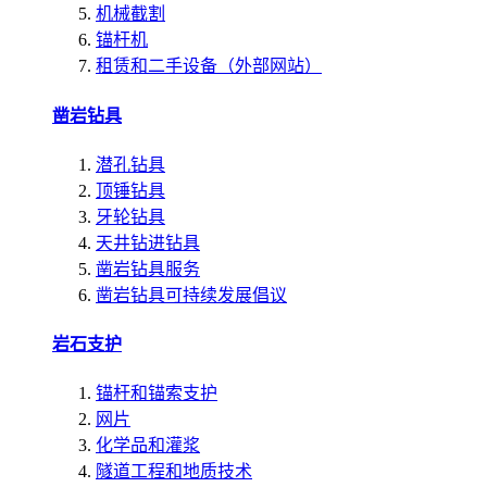
机械截割
锚杆机
租赁和二手设备（外部网站）
凿岩钻具
潜孔钻具
顶锤钻具
牙轮钻具
天井钻进钻具
凿岩钻具服务
凿岩钻具可持续发展倡议
岩石支护
锚杆和锚索支护
网片
化学品和灌浆
隧道工程和地质技术