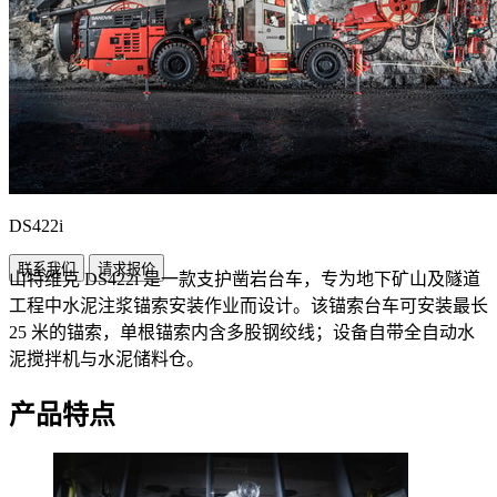
DS422i
联系我们
请求报价
山特维克 DS422i 是一款支护凿岩台车，专为地下矿山及隧道
工程中水泥注浆锚索安装作业而设计。该锚索台车可安装最长
25 米的锚索，单根锚索内含多股钢绞线；设备自带全自动水
泥搅拌机与水泥储料仓。
产品特点