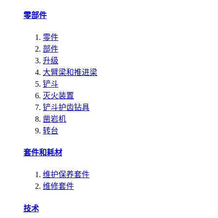
零部件
零件
部件
升级
大臂梁和推进梁
铲斗
灭火装置
铲斗护齿钻具
凿岩机
转台
套件和耗材
维护保养套件
维修套件
技术