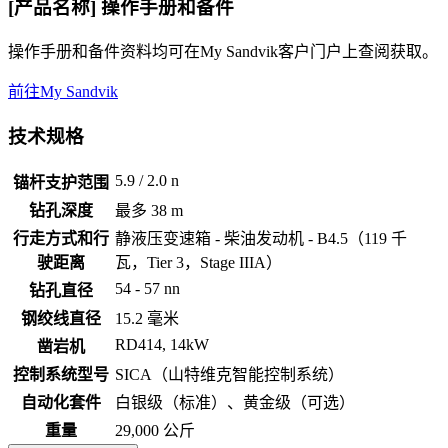
[产品名称] 操作手册和备件
操作手册和备件资料均可在My Sandvik客户门户上查阅获取。
前往My Sandvik
技术规格
5.9 / 2.0 n
锚杆支护范围
钻孔深度
最多 38 m
行走方式和行
静液压变速箱 - 柴油发动机 - B4.5（119 千
驶距离
瓦，Tier 3，Stage IIIA）
54 - 57 nn
钻孔直径
钢绞线直径
15.2 毫米
RD414, 14kW
凿岩机
控制系统型号
SICA（山特维克智能控制系统）
自动化套件
白银级（标准）、黄金级（可选）
重量
29,000 公斤