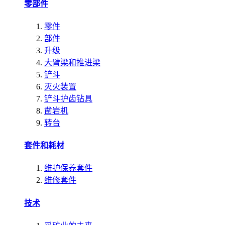
零部件
零件
部件
升级
大臂梁和推进梁
铲斗
灭火装置
铲斗护齿钻具
凿岩机
转台
套件和耗材
维护保养套件
维修套件
技术