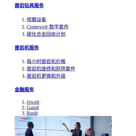
凿岩钻具服务
修磨设备
Centrevo® 数字套件
碳化合金回收计划
凿岩机服务
每小时凿岩机价格
凿岩机维修和耐用套件
凿岩机更换和升级
金融服务
OwnIt
GainIt
RunIt