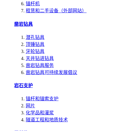
锚杆机
租赁和二手设备（外部网站）
凿岩钻具
潜孔钻具
顶锤钻具
牙轮钻具
天井钻进钻具
凿岩钻具服务
凿岩钻具可持续发展倡议
岩石支护
锚杆和锚索支护
网片
化学品和灌浆
隧道工程和地质技术