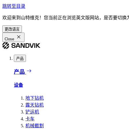
跳转至目录
欢迎来到山特维克！您当前正在浏览英文版网站，是否要切换
更改语言
Close
产品
产品
设备
地下钻机
露天钻机
铲运机
卡车
机械截割