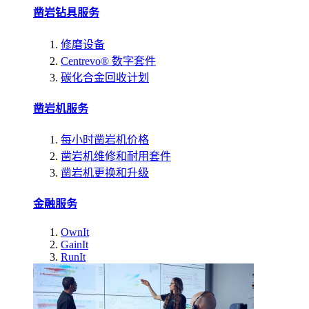
凿岩钻具服务
修磨设备
Centrevo® 数字套件
碳化合金回收计划
凿岩机服务
每小时凿岩机价格
凿岩机维修和耐用套件
凿岩机更换和升级
金融服务
OwnIt
GainIt
RunIt