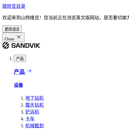
跳转至目录
欢迎来到山特维克！您当前正在浏览英文版网站，是否要切换
更改语言
Close
产品
产品
设备
地下钻机
露天钻机
铲运机
卡车
机械截割