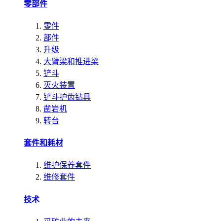
零部件
零件
部件
升级
大臂梁和推进梁
铲斗
灭火装置
铲斗护齿钻具
凿岩机
转台
套件和耗材
维护保养套件
维修套件
技术