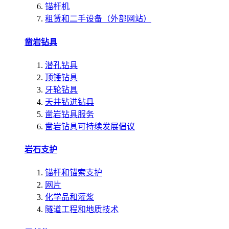
锚杆机
租赁和二手设备（外部网站）
凿岩钻具
潜孔钻具
顶锤钻具
牙轮钻具
天井钻进钻具
凿岩钻具服务
凿岩钻具可持续发展倡议
岩石支护
锚杆和锚索支护
网片
化学品和灌浆
隧道工程和地质技术