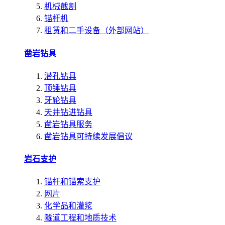
机械截割
锚杆机
租赁和二手设备（外部网站）
凿岩钻具
潜孔钻具
顶锤钻具
牙轮钻具
天井钻进钻具
凿岩钻具服务
凿岩钻具可持续发展倡议
岩石支护
锚杆和锚索支护
网片
化学品和灌浆
隧道工程和地质技术