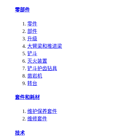
零部件
零件
部件
升级
大臂梁和推进梁
铲斗
灭火装置
铲斗护齿钻具
凿岩机
转台
套件和耗材
维护保养套件
维修套件
技术