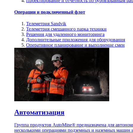
Проектирование и отчетность по буровзрывным ра
Операции и подключенный флот
Телеметрия Sandvik
Телеметрия смешанного парка техники
Решения для удаленного мониторинга
Дополнительные приложения для оборудования
Оперативное планирование и выполнение смен
Автоматизация
Группа продуктов AutoMine® предназначена для автоном
несколькими операциями подземных и наземных машин и 