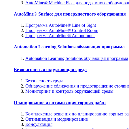
AutoMine® Machine Fleet для подземного оборудова
AutoMine® Surface для поверхностного оборудования
Программа AutoMine® Line of Sight
Программа AutoMine® Control Room
Программа AutoMine® Autonomous
Automation Learning Solutions обучающая программа
Automation Learning Solutions обучающая программа
Безопасность и окружающая среда
Безопасность труда
Обнаружение сближения и предотвращение столкн
Мониторинг и контроль окружающей среды
Планирование и оптимизация горных работ
Комплексные решения по планированию горных ра
Оптимизация и моделирование
Консультация