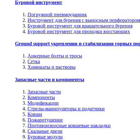
Буровой инструмент
Погружной пневмоударник
Инструмент для бурения с выносным перфоратором
Буровой инструмент для вращательного бурения
Буровой инструмент для проходки восстающих
Ground support укрепления и стабилизация горных по
Анкерные болты и тросы
Сетка
Химикаты и растворы
Запасные части и компоненты
Запасные части
Компоненты
Модификации
Стрелы-манипуляторы и податчики
Ковши
Пожаротушение
Противоизносные ковшевые накладки
Скальные дрели
Буровые модули