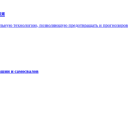
ия
льную технологию, позволяющую предотвращать и прогнозироват
ашин и самосвалов