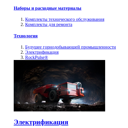
Наборы и расходные материалы
Комплекты технического обслуживания
Комплекты для ремонта
Технология
Будущее горнодобывающей промышленности
Электрификация
RockPulse®
Электрификация