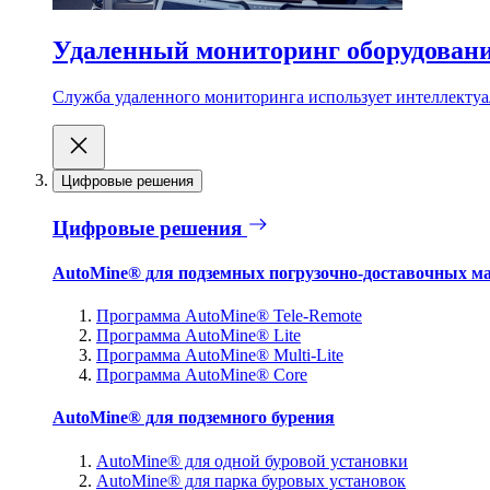
Удаленный мониторинг оборудован
Служба удаленного мониторинга использует интеллектуа
Цифровые решения
Цифровые решения
AutoMine® для подземных погрузочно-доставочных м
Программа AutoMine® Tele-Remote
Программа AutoMine® Lite
Программа AutoMine® Multi-Lite
Программа AutoMine® Core
AutoMine® для подземного бурения
AutoMine® для одной буровой установки
AutoMine® для парка буровых установок