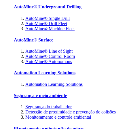
AutoMine® Underground Drilling
AutoMine® Single Drill
AutoMine® Drill Fleet
AutoMine® Machine Fleet
AutoMine® Surface
AutoMine® Line of Sight
AutoMine® Control Room
AutoMine® Autonomous
Automation Learning Solutions
Automation Learning Solutions
Segurança e meio ambiente
Segurança do trabalhador
Detecção de proximidade e prevenção de colisões
Monitoramento e controle ambiental
Planejamento e otimização de minas