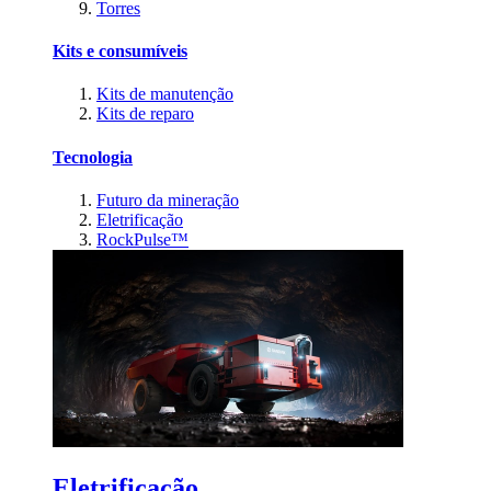
Torres
Kits e consumíveis
Kits de manutenção
Kits de reparo
Tecnologia
Futuro da mineração
Eletrificação
RockPulse™
Eletrificação