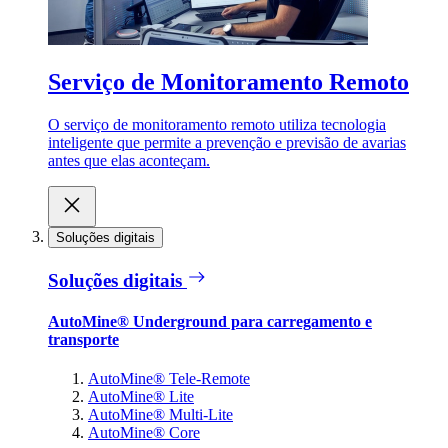
Serviço de Monitoramento Remoto
O serviço de monitoramento remoto utiliza tecnologia
inteligente que permite a prevenção e previsão de avarias
antes que elas aconteçam.
Soluções digitais
Soluções digitais
AutoMine® Underground para carregamento e
transporte
AutoMine® Tele-Remote
AutoMine® Lite
AutoMine® Multi-Lite
AutoMine® Core