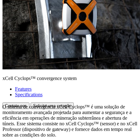
xCell Cyclops™ convergence system
Features
Specifications
Contate-nos
Solicite uma cotação
O sistema de convergência xCell Cyclops™ é uma solução de
monitoramento avançada projetada para aumentar a segurança e a
eficiência em operações de mineração subterrânea e abertura de
túneis. Esse sistema consiste no xCell Cyclops™ (sensor) e no xCell
Professor (dispositivo de gateway) e fornece dados em tempo real
sobre as condições do solo.