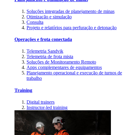
Soluções integradas de planejamento de minas
Otimização e simulação
Consulta
Projeto e relatórios para perfuração e detonação
Operações e frota conectada
Telemetria Sandvik
Telemetria de frota mista
Soluções de Monitoramento Remoto
Apps complementares de equipamentos
Planejamento operacional e execução de turnos de
trabalho
Training
Digital trainers
Instructor-led training