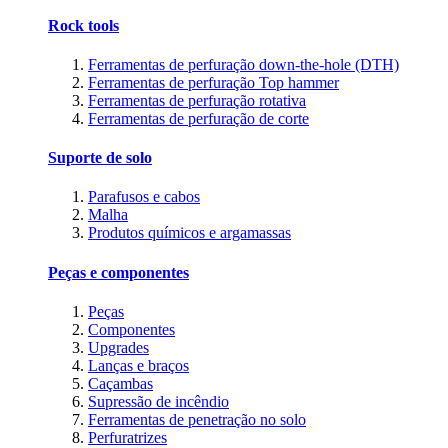
Rock tools
Ferramentas de perfuração down-the-hole (DTH)
Ferramentas de perfuração Top hammer
Ferramentas de perfuração rotativa
Ferramentas de perfuração de corte
Suporte de solo
Parafusos e cabos
Malha
Produtos químicos e argamassas
Peças e componentes
Peças
Componentes
Upgrades
Lanças e braços
Caçambas
Supressão de incêndio
Ferramentas de penetração no solo
Perfuratrizes