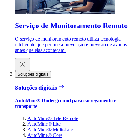
Serviço de Monitoramento Remoto
O serviço de monitoramento remoto utiliza tecnologia
inteligente que permite a prevenção e previsão de avarias
antes que elas aconteçam.
Soluções digitais
Soluções digitais
AutoMine® Underground para carregamento e
transporte
AutoMine® Tele-Remote
AutoMine® Lite
AutoMine® Multi-Lite
AutoMine® Core