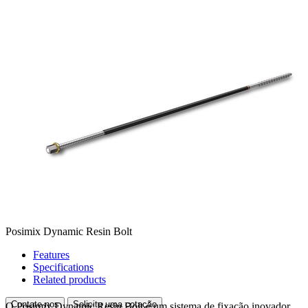
Posimix Dynamic Resin Bolt
Features
Specifications
Related products
Contate-nos
Solicite uma cotação
O Posimix Dynamic Resin Bolt é um sistema de fixação inovador