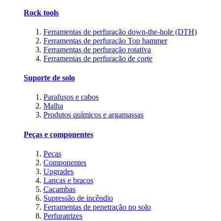
Rock tools
Ferramentas de perfuração down-the-hole (DTH)
Ferramentas de perfuração Top hammer
Ferramentas de perfuração rotativa
Ferramentas de perfuração de corte
Suporte de solo
Parafusos e cabos
Malha
Produtos químicos e argamassas
Peças e componentes
Peças
Componentes
Upgrades
Lanças e braços
Caçambas
Supressão de incêndio
Ferramentas de penetração no solo
Perfuratrizes