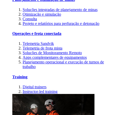
Soluções integradas de planejamento de minas
Otimização e simulação
Consulta
Projeto e relatórios para perfuração e detonação
Operações e frota conectada
Telemetria Sandvik
Telemetria de frota mista
Soluções de Monitoramento Remoto
Apps complementares de equipamentos
Planejamento operacional e execução de turnos de
trabalho
Training
Digital trainers
Instructor-led training