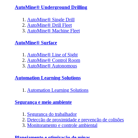
AutoMine® Underground Drilling
AutoMine® Single Drill
AutoMine® Drill Fleet
AutoMine® Machine Fleet
AutoMine® Surface
AutoMine® Line of Sight
AutoMine® Control Room
AutoMine® Autonomous
Automation Learning Solutions
Automation Learning Solutions
Segurança e meio ambiente
Segurança do trabalhador
Detecção de proximidade e prevenção de colisões
Monitoramento e controle ambiental
Planejamento e otimização de minas