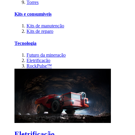
Torres
Kits e consumíveis
Kits de manutenção
Kits de reparo
Tecnologia
Futuro da mineração
Eletrificação
RockPulse™
Eletrificação