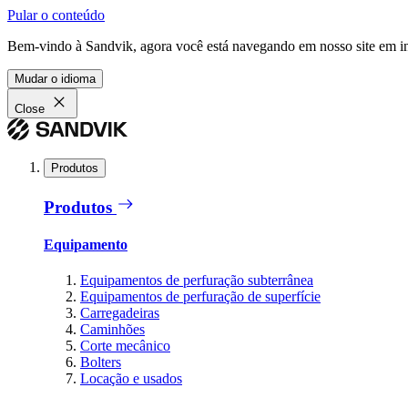
Pular o conteúdo
Bem-vindo à Sandvik, agora você está navegando em nosso site em in
Mudar o idioma
Close
Produtos
Produtos
Equipamento
Equipamentos de perfuração subterrânea
Equipamentos de perfuração de superfície
Carregadeiras
Caminhões
Corte mecânico
Bolters
Locação e usados