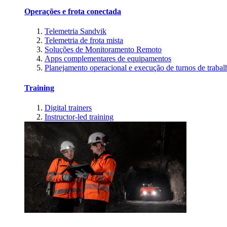
Operações e frota conectada
Telemetria Sandvik
Telemetria de frota mista
Soluções de Monitoramento Remoto
Apps complementares de equipamentos
Planejamento operacional e execução de turnos de trabal
Training
Digital trainers
Instructor-led training