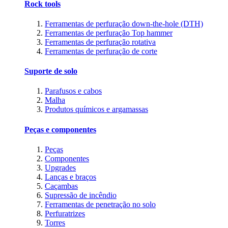
Rock tools
Ferramentas de perfuração down-the-hole (DTH)
Ferramentas de perfuração Top hammer
Ferramentas de perfuração rotativa
Ferramentas de perfuração de corte
Suporte de solo
Parafusos e cabos
Malha
Produtos químicos e argamassas
Peças e componentes
Peças
Componentes
Upgrades
Lanças e braços
Caçambas
Supressão de incêndio
Ferramentas de penetração no solo
Perfuratrizes
Torres