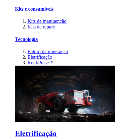
Kits e consumíveis
Kits de manutenção
Kits de reparo
Tecnologia
Futuro da mineração
Eletrificação
RockPulse™
Eletrificação