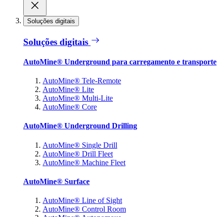
Soluções digitais
Soluções digitais
AutoMine® Underground para carregamento e transporte
AutoMine® Tele-Remote
AutoMine® Lite
AutoMine® Multi-Lite
AutoMine® Core
AutoMine® Underground Drilling
AutoMine® Single Drill
AutoMine® Drill Fleet
AutoMine® Machine Fleet
AutoMine® Surface
AutoMine® Line of Sight
AutoMine® Control Room