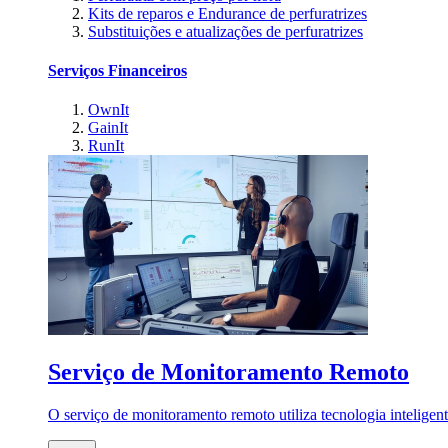
Kits de reparos e Endurance de perfuratrizes
Substituições e atualizações de perfuratrizes
Serviços Financeiros
OwnIt
GainIt
RunIt
Serviço de Monitoramento Remoto
O serviço de monitoramento remoto utiliza tecnologia inteligen