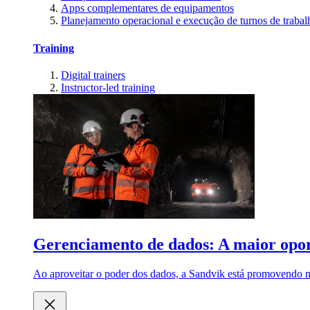
Apps complementares de equipamentos
Planejamento operacional e execução de turnos de trabal
Training
Digital trainers
Instructor-led training
Gerenciamento de dados: A maior opor
Ao aproveitar o poder dos dados, a Sandvik está promovendo m