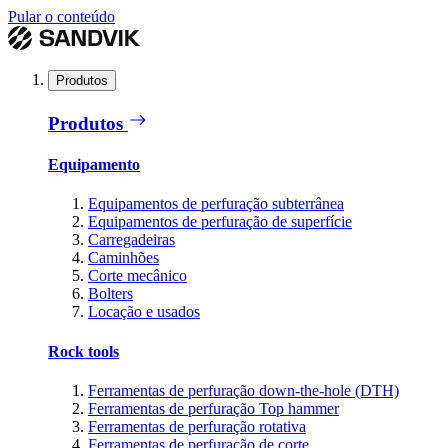
Pular o conteúdo
Produtos
Produtos
Equipamento
Equipamentos de perfuração subterrânea
Equipamentos de perfuração de superfície
Carregadeiras
Caminhões
Corte mecânico
Bolters
Locação e usados
Rock tools
Ferramentas de perfuração down-the-hole (DTH)
Ferramentas de perfuração Top hammer
Ferramentas de perfuração rotativa
Ferramentas de perfuração de corte