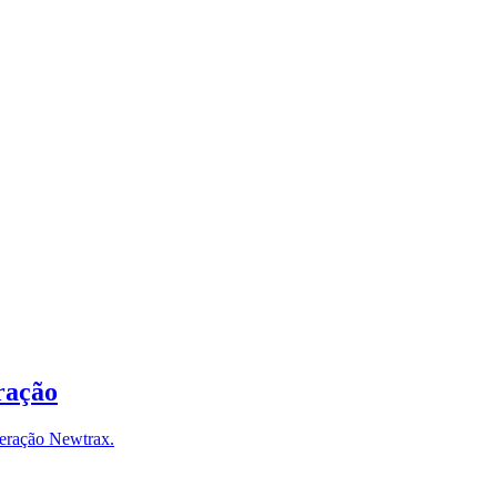
ração
neração Newtrax.