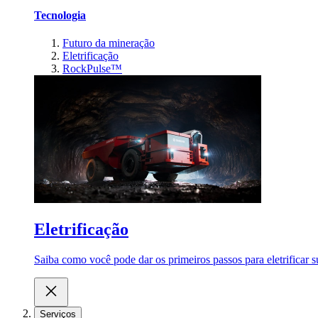
Tecnologia
Futuro da mineração
Eletrificação
RockPulse™
Eletrificação
Saiba como você pode dar os primeiros passos para eletrificar
Serviços