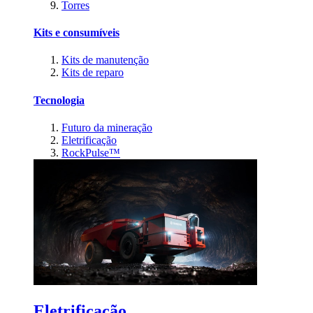
Torres
Kits e consumíveis
Kits de manutenção
Kits de reparo
Tecnologia
Futuro da mineração
Eletrificação
RockPulse™
Eletrificação