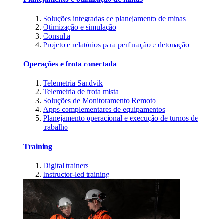
Soluções integradas de planejamento de minas
Otimização e simulação
Consulta
Projeto e relatórios para perfuração e detonação
Operações e frota conectada
Telemetria Sandvik
Telemetria de frota mista
Soluções de Monitoramento Remoto
Apps complementares de equipamentos
Planejamento operacional e execução de turnos de
trabalho
Training
Digital trainers
Instructor-led training