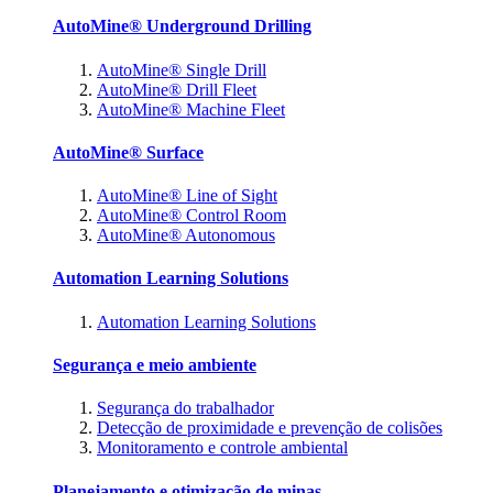
AutoMine® Underground Drilling
AutoMine® Single Drill
AutoMine® Drill Fleet
AutoMine® Machine Fleet
AutoMine® Surface
AutoMine® Line of Sight
AutoMine® Control Room
AutoMine® Autonomous
Automation Learning Solutions
Automation Learning Solutions
Segurança e meio ambiente
Segurança do trabalhador
Detecção de proximidade e prevenção de colisões
Monitoramento e controle ambiental
Planejamento e otimização de minas