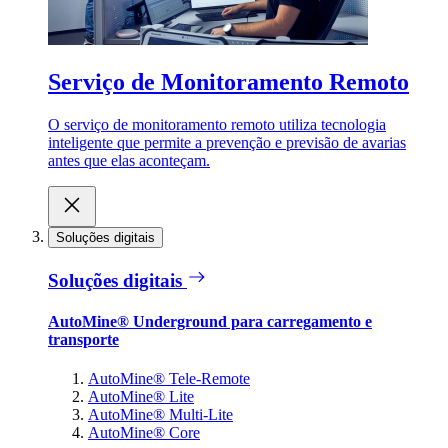
Serviço de Monitoramento Remoto
O serviço de monitoramento remoto utiliza tecnologia
inteligente que permite a prevenção e previsão de avarias
antes que elas aconteçam.
Soluções digitais
Soluções digitais
AutoMine® Underground para carregamento e
transporte
AutoMine® Tele-Remote
AutoMine® Lite
AutoMine® Multi-Lite
AutoMine® Core