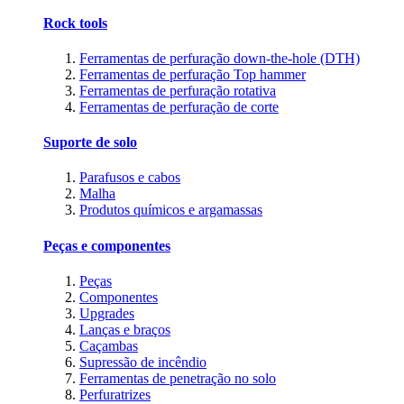
Rock tools
Ferramentas de perfuração down-the-hole (DTH)
Ferramentas de perfuração Top hammer
Ferramentas de perfuração rotativa
Ferramentas de perfuração de corte
Suporte de solo
Parafusos e cabos
Malha
Produtos químicos e argamassas
Peças e componentes
Peças
Componentes
Upgrades
Lanças e braços
Caçambas
Supressão de incêndio
Ferramentas de penetração no solo
Perfuratrizes