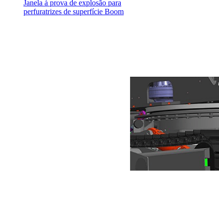
Janela à prova de explosão para
perfuratrizes de superfície Boom