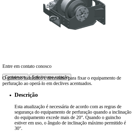
Entre em contato conosco
Contate-nos
Solicite uma cotação
O guincho hidráulico é necessário para fixar o equipamento de
perfuração ao operá-lo em declives acentuados.
Descrição
Esta atualização é necessária de acordo com as regras de
segurança do equipamento de perfuração quando a inclinação
do equipamento excede mais de 20°. Quando o guincho
estiver em uso, o ângulo de inclinação máximo permitido é
30°.