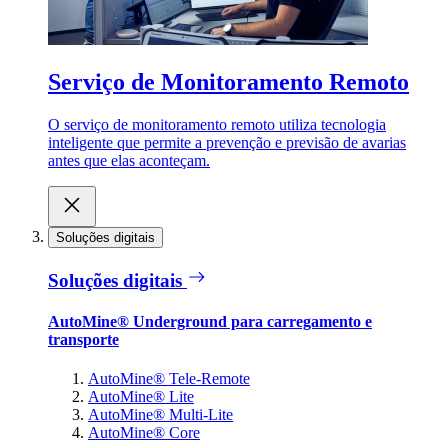
Serviço de Monitoramento Remoto
O serviço de monitoramento remoto utiliza tecnologia
inteligente que permite a prevenção e previsão de avarias
antes que elas aconteçam.
Soluções digitais
Soluções digitais
AutoMine® Underground para carregamento e
transporte
AutoMine® Tele-Remote
AutoMine® Lite
AutoMine® Multi-Lite
AutoMine® Core