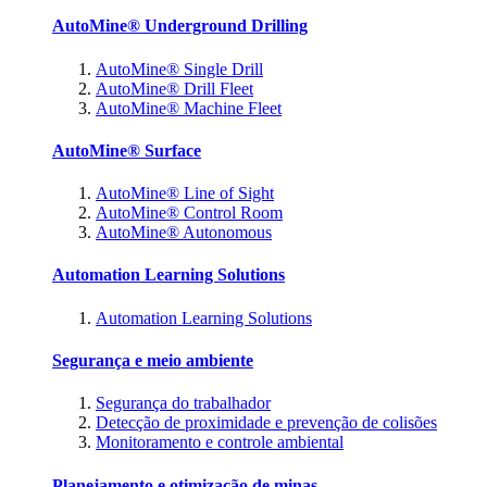
AutoMine® Underground Drilling
AutoMine® Single Drill
AutoMine® Drill Fleet
AutoMine® Machine Fleet
AutoMine® Surface
AutoMine® Line of Sight
AutoMine® Control Room
AutoMine® Autonomous
Automation Learning Solutions
Automation Learning Solutions
Segurança e meio ambiente
Segurança do trabalhador
Detecção de proximidade e prevenção de colisões
Monitoramento e controle ambiental
Planejamento e otimização de minas