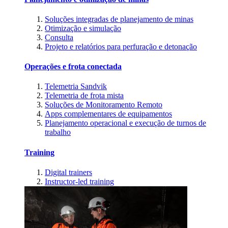
Soluções integradas de planejamento de minas
Otimização e simulação
Consulta
Projeto e relatórios para perfuração e detonação
Operações e frota conectada
Telemetria Sandvik
Telemetria de frota mista
Soluções de Monitoramento Remoto
Apps complementares de equipamentos
Planejamento operacional e execução de turnos de
trabalho
Training
Digital trainers
Instructor-led training