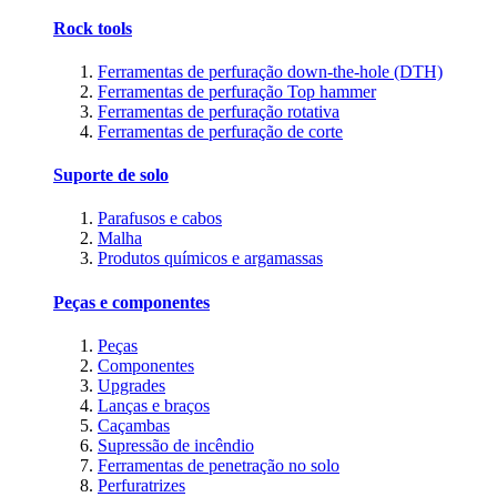
Rock tools
Ferramentas de perfuração down-the-hole (DTH)
Ferramentas de perfuração Top hammer
Ferramentas de perfuração rotativa
Ferramentas de perfuração de corte
Suporte de solo
Parafusos e cabos
Malha
Produtos químicos e argamassas
Peças e componentes
Peças
Componentes
Upgrades
Lanças e braços
Caçambas
Supressão de incêndio
Ferramentas de penetração no solo
Perfuratrizes