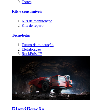
Torres
Kits e consumíveis
Kits de manutenção
Kits de reparo
Tecnologia
Futuro da mineração
Eletrificação
RockPulse™
Eletrificação