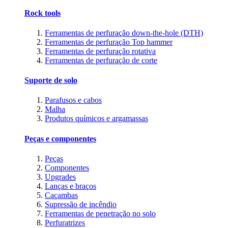
Rock tools
Ferramentas de perfuração down-the-hole (DTH)
Ferramentas de perfuração Top hammer
Ferramentas de perfuração rotativa
Ferramentas de perfuração de corte
Suporte de solo
Parafusos e cabos
Malha
Produtos químicos e argamassas
Peças e componentes
Peças
Componentes
Upgrades
Lanças e braços
Caçambas
Supressão de incêndio
Ferramentas de penetração no solo
Perfuratrizes