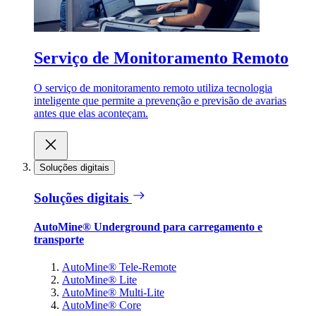
Serviço de Monitoramento Remoto
O serviço de monitoramento remoto utiliza tecnologia
inteligente que permite a prevenção e previsão de avarias
antes que elas aconteçam.
Soluções digitais
Soluções digitais
AutoMine® Underground para carregamento e
transporte
AutoMine® Tele-Remote
AutoMine® Lite
AutoMine® Multi-Lite
AutoMine® Core