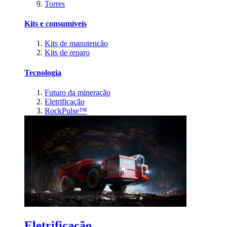
Torres
Kits e consumíveis
Kits de manutenção
Kits de reparo
Tecnologia
Futuro da mineração
Eletrificação
RockPulse™
Eletrificação