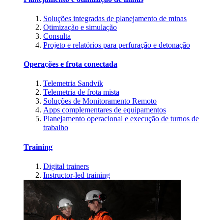
Soluções integradas de planejamento de minas
Otimização e simulação
Consulta
Projeto e relatórios para perfuração e detonação
Operações e frota conectada
Telemetria Sandvik
Telemetria de frota mista
Soluções de Monitoramento Remoto
Apps complementares de equipamentos
Planejamento operacional e execução de turnos de
trabalho
Training
Digital trainers
Instructor-led training