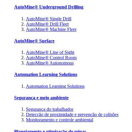
AutoMine® Underground Drilling
AutoMine® Single Drill
AutoMine® Drill Fleet
AutoMine® Machine Fleet
AutoMine® Surface
AutoMine® Line of Sight
AutoMine® Control Room
AutoMine® Autonomous
Automation Learning Solutions
Automation Learning Solutions
Segurança e meio ambiente
Segurança do trabalhador
Detecção de proximidade e prevenção de colisões
Monitoramento e controle ambiental
Planejamento e otimização de minas