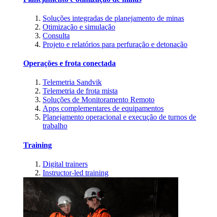
Soluções integradas de planejamento de minas
Otimização e simulação
Consulta
Projeto e relatórios para perfuração e detonação
Operações e frota conectada
Telemetria Sandvik
Telemetria de frota mista
Soluções de Monitoramento Remoto
Apps complementares de equipamentos
Planejamento operacional e execução de turnos de
trabalho
Training
Digital trainers
Instructor-led training