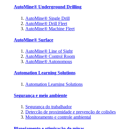
AutoMine® Underground Drilling
AutoMine® Single Drill
AutoMine® Drill Fleet
AutoMine® Machine Fleet
AutoMine® Surface
AutoMine® Line of Sight
AutoMine® Control Room
AutoMine® Autonomous
Automation Learning Solutions
Automation Learning Solutions
Segurança e meio ambiente
Segurança do trabalhador
Detecção de proximidade e prevenção de colisões
Monitoramento e controle ambiental
Planejamento e otimização de minas