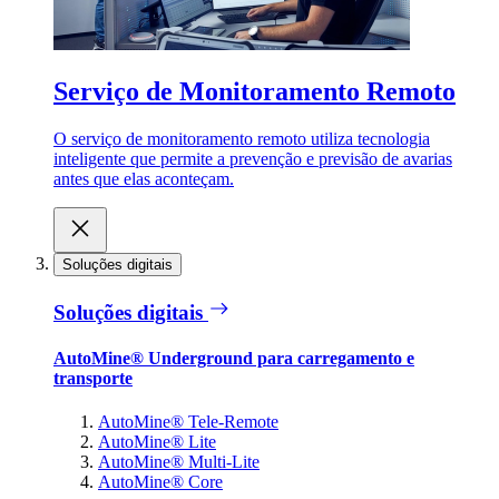
Serviço de Monitoramento Remoto
O serviço de monitoramento remoto utiliza tecnologia
inteligente que permite a prevenção e previsão de avarias
antes que elas aconteçam.
Soluções digitais
Soluções digitais
AutoMine® Underground para carregamento e
transporte
AutoMine® Tele-Remote
AutoMine® Lite
AutoMine® Multi-Lite
AutoMine® Core