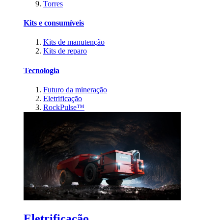
Torres
Kits e consumíveis
Kits de manutenção
Kits de reparo
Tecnologia
Futuro da mineração
Eletrificação
RockPulse™
Eletrificação