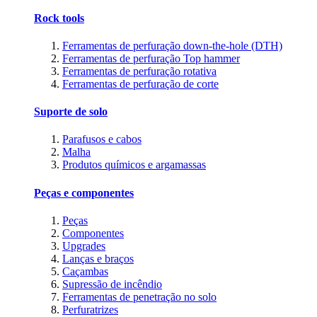
Rock tools
Ferramentas de perfuração down-the-hole (DTH)
Ferramentas de perfuração Top hammer
Ferramentas de perfuração rotativa
Ferramentas de perfuração de corte
Suporte de solo
Parafusos e cabos
Malha
Produtos químicos e argamassas
Peças e componentes
Peças
Componentes
Upgrades
Lanças e braços
Caçambas
Supressão de incêndio
Ferramentas de penetração no solo
Perfuratrizes