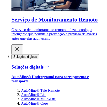
Serviço de Monitoramento Remoto
O serviço de monitoramento remoto utiliza tecnologia
inteligente que permite a prevenção e previsão de avarias
antes que elas aconteçam.
Soluções digitais
Soluções digitais
AutoMine® Underground para carregamento e
transporte
AutoMine® Tele-Remote
AutoMine® Lite
AutoMine® Multi-Lite
AutoMine® Core