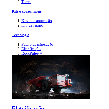
Torres
Kits e consumíveis
Kits de manutenção
Kits de reparo
Tecnologia
Futuro da mineração
Eletrificação
RockPulse™
Eletrificação