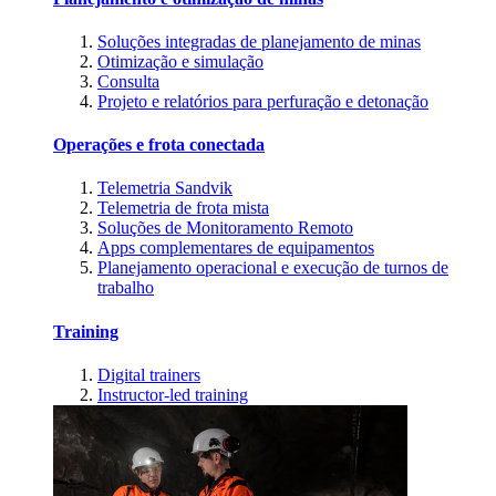
Soluções integradas de planejamento de minas
Otimização e simulação
Consulta
Projeto e relatórios para perfuração e detonação
Operações e frota conectada
Telemetria Sandvik
Telemetria de frota mista
Soluções de Monitoramento Remoto
Apps complementares de equipamentos
Planejamento operacional e execução de turnos de
trabalho
Training
Digital trainers
Instructor-led training