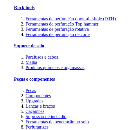
Rock tools
Ferramentas de perfuração down-the-hole (DTH)
Ferramentas de perfuração Top hammer
Ferramentas de perfuração rotativa
Ferramentas de perfuração de corte
Suporte de solo
Parafusos e cabos
Malha
Produtos químicos e argamassas
Peças e componentes
Peças
Componentes
Upgrades
Lanças e braços
Caçambas
Supressão de incêndio
Ferramentas de penetração no solo
Perfuratrizes