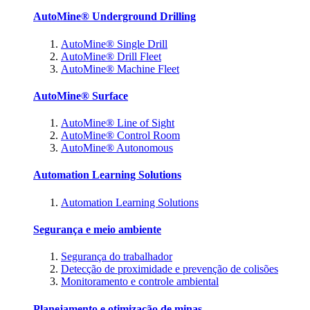
AutoMine® Underground Drilling
AutoMine® Single Drill
AutoMine® Drill Fleet
AutoMine® Machine Fleet
AutoMine® Surface
AutoMine® Line of Sight
AutoMine® Control Room
AutoMine® Autonomous
Automation Learning Solutions
Automation Learning Solutions
Segurança e meio ambiente
Segurança do trabalhador
Detecção de proximidade e prevenção de colisões
Monitoramento e controle ambiental
Planejamento e otimização de minas