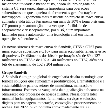
maior produtividade e menor custo, a vida útil prolongada do
sistema CT será especialmente importante para operações
subterrâneas em que a quebra de ferramentas gera frustração e
interrupções. A geometria mais resistente do projeto de rosca curva
aumenta a vida útil da ferramenta em mais de 30% e torna o sistema
CT pronto para automação, uma vez que a facilidade de
acoplamento e desacoplamento, por si só, é um importante
facilitador para a automação, uma tecnologia vital em muitas
operações subterrâneas."
Os novos sistemas de rosca curva da Sandvik, CT55 e CT67 para
mineração de superfície e CT67 para mineração subterrânea, já estão
disponíveis. Os diâmetros dos bits de perfuração são de 89 a 127
milímetros no CT55 e de 102 a 140 milímetros no CT67, além dos
bits de alargamento de 152 a 204 milímetros.
Grupo Sandvik
A Sandvik é um grupo global de engenharia de alta tecnologia que
fornece soluções que aumentam a produtividade, a rentabilidade e a
sustentabilidade para os setores de manufatura, mineração e
infraestrutura. Estamos na vanguarda da digitalização e focamos na
otimização dos processos de nossos clientes. Nossa oferta líder
mundial inclui equipamentos, ferramentas, serviços e soluções
digitais para usinagem, mineração, escavação e processamento de
rochas. Em 2022, o Grupo tinha aproximadamente 40.000