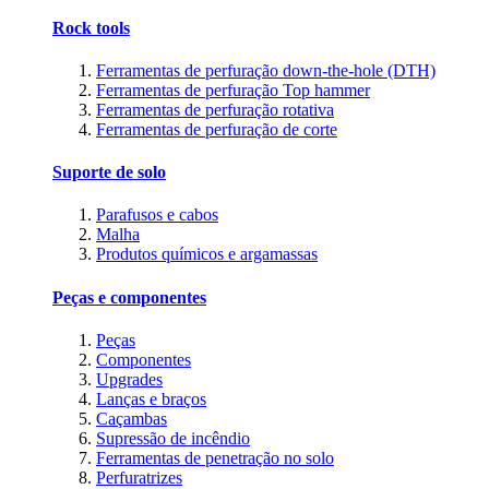
Rock tools
Ferramentas de perfuração down-the-hole (DTH)
Ferramentas de perfuração Top hammer
Ferramentas de perfuração rotativa
Ferramentas de perfuração de corte
Suporte de solo
Parafusos e cabos
Malha
Produtos químicos e argamassas
Peças e componentes
Peças
Componentes
Upgrades
Lanças e braços
Caçambas
Supressão de incêndio
Ferramentas de penetração no solo
Perfuratrizes