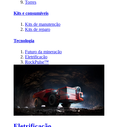
Torres
Kits e consumíveis
Kits de manutenção
Kits de reparo
Tecnologia
Futuro da mineração
Eletrificação
RockPulse™
Eletrificação