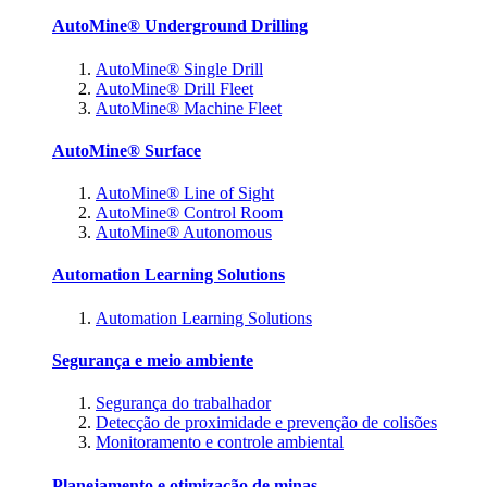
AutoMine® Underground Drilling
AutoMine® Single Drill
AutoMine® Drill Fleet
AutoMine® Machine Fleet
AutoMine® Surface
AutoMine® Line of Sight
AutoMine® Control Room
AutoMine® Autonomous
Automation Learning Solutions
Automation Learning Solutions
Segurança e meio ambiente
Segurança do trabalhador
Detecção de proximidade e prevenção de colisões
Monitoramento e controle ambiental
Planejamento e otimização de minas