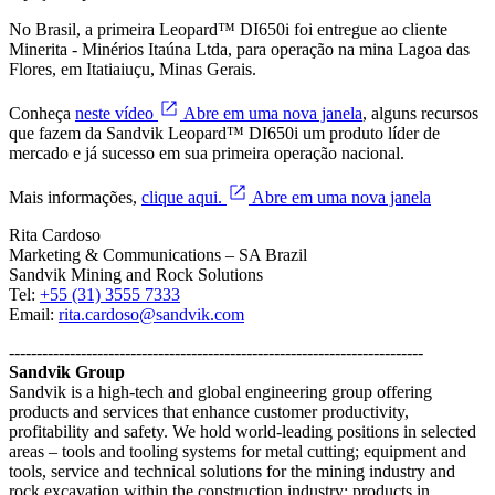
No Brasil, a primeira Leopard™ DI650i foi entregue ao cliente
Minerita - Minérios Itaúna Ltda, para operação na mina Lagoa das
Flores, em Itatiaiuçu, Minas Gerais.
Conheça
neste vídeo
Abre em uma nova janela
, alguns recursos
que fazem da Sandvik Leopard™ DI650i um produto líder de
mercado e já sucesso em sua primeira operação nacional.
Mais informações,
clique aqui.
Abre em uma nova janela
Rita Cardoso
Marketing & Communications – SA Brazil
Sandvik Mining and Rock Solutions
Tel:
+55 (31) 3555 7333
Email:
rita.cardoso@sandvik.com
---------------------------------------------------------------------------
Sandvik Group
Sandvik is a high-tech and global engineering group offering
products and services that enhance customer productivity,
profitability and safety. We hold world-leading positions in selected
areas – tools and tooling systems for metal cutting; equipment and
tools, service and technical solutions for the mining industry and
rock excavation within the construction industry; products in