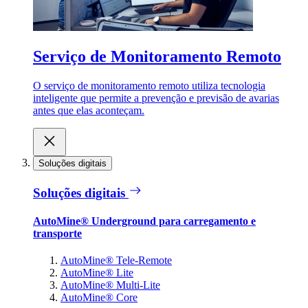
Serviço de Monitoramento Remoto
O serviço de monitoramento remoto utiliza tecnologia
inteligente que permite a prevenção e previsão de avarias
antes que elas aconteçam.
Soluções digitais
Soluções digitais
AutoMine® Underground para carregamento e
transporte
AutoMine® Tele-Remote
AutoMine® Lite
AutoMine® Multi-Lite
AutoMine® Core