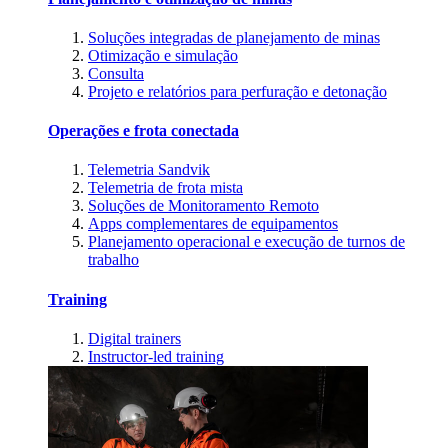
Soluções integradas de planejamento de minas
Otimização e simulação
Consulta
Projeto e relatórios para perfuração e detonação
Operações e frota conectada
Telemetria Sandvik
Telemetria de frota mista
Soluções de Monitoramento Remoto
Apps complementares de equipamentos
Planejamento operacional e execução de turnos de
trabalho
Training
Digital trainers
Instructor-led training